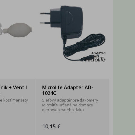
ónik + Ventil
Microlife Adaptér AD-
t
1024C
veľkosť manžety
Sieťový adaptér pre tlakomery
Microlife určené na domáce
meranie krvného tlaku.
10,15 €