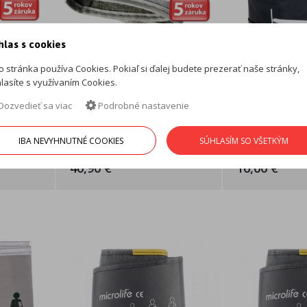
hlas s cookies
o stránka používa Cookies. Pokiaľ si ďalej budete prezerať naše stránky,
assic
Microlife BP W1 Basic
Microlife Ma
lasíte s využívaním Cookies.
ický
automatický tlakomer na
tlakomeru, v
zápästie
22–42cm mäk
Dozvedieť sa viac
Podrobné nastavenie
mer s
Plnoautomatický tlakomer na
Univerzálna mäk
...
meranie krvného tlaku a ...
manžeta k tlak
IBA NEVYHNUTNÉ COOKIES
SÚHLASÍM SO VŠETKÝM
40,90 €
16,00 €