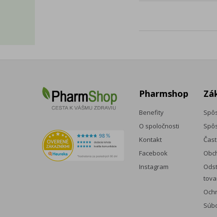
Pharmshop
Zá
Benefity
Spôs
O spoločnosti
Spôs
Kontakt
Čast
Facebook
Obc
Instagram
Odst
tova
Och
Súbo