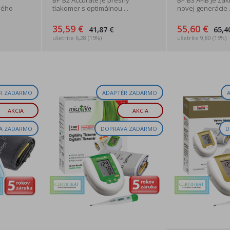
BP B2 Accurate je presný
BP B3 AFIB je zá
vého
tlakomer s optimálnou ...
novej generácie .
35,59 €
55,60 €
41,87 €
65,4
ušetríte 6,28 (15%)
ušetríte 9,80 (15%)
R ZADARMO
ADAPTÉR ZADARMO
AKCIA
AKCIA
A ZADARMO
DOPRAVA ZADARMO
D