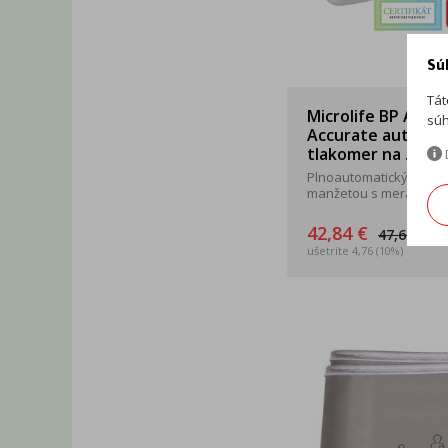
Sú
Tát
Microlife BP A2 Cl
súh
Accurate automat
tlakomer na ...
Plnoautomatický tlako
manžetou s meraním na 
42,84 €
47,60 €
ušetríte 4,76 (10%)