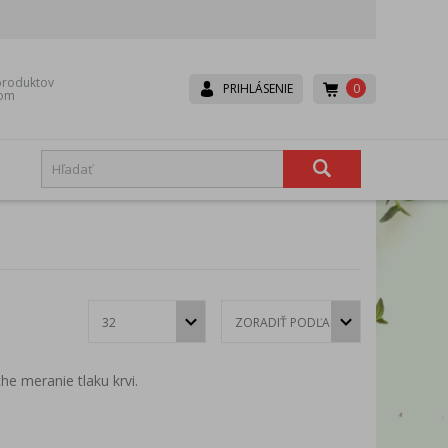
roduktov
0
PRIHLÁSENIE
dom
Boneco
Canpol babies
Dr. Brown’s
Dr.Hoj
Eurocomfort
Fair
Hexa-Hoj
Ice Power
Lavander
Lepu
e meranie tlaku krvi.
Mesh
Microlife
Rival
Scala