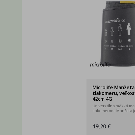
Microlife Manžeta
tlakomeru, veľkosť
42cm 4G
Univerzálna mäkká ma
tlakomerom. Manžeta je 
19,20 €