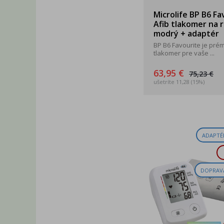
Microlife BP B6 Fa
Afib tlakomer na
modrý + adaptér
BP B6 Favourite je pré
tlakomer pre vaše ...
63,95 €
75,23 €
ušetríte 11,28 (15%)
ADAPTÉ
DOPRAV