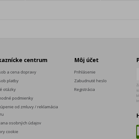
kaznícke centrum
Môj účet
ob a cena dopravy
Prihlásenie
ob platby
Zabudnuté heslo
Z
é otázky
Registrácia
s
b
hodné podmienky
I
úpenie od zmluvy / reklamácia
ru
rana osobných údajov
ry cookie