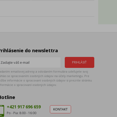
Prihlásenie do newslettra
adaním emailovej adresy a odoslaním formulára udeľujete svoj
úhlas so spracovaním osobných údajov na účely marketingu. Pre
ližšie informácie o spracovaní osobných údajov si prezrite stránku
nformácie o spracovaní osobných údajov.
Hotline
+421 917 696 659
KONTAKT
Po - Pia: 8:00 - 16:00