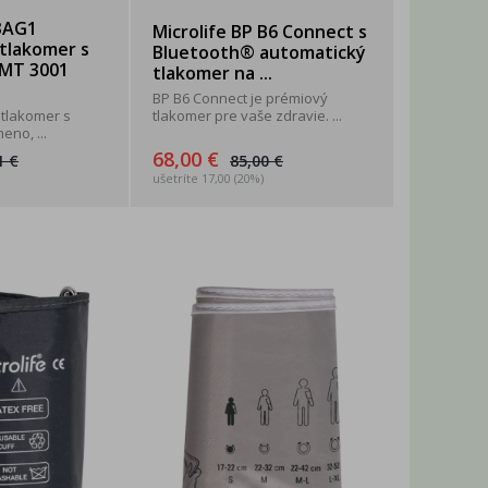
 3AG1
Microlife BP B6 Connect s
tlakomer s
Bluetooth® automatický
MT 3001
tlakomer na ...
BP B6 Connect je prémiový
 tlakomer s
tlakomer pre vaše zdravie. ...
no, ...
68,00 €
1 €
85,00 €
ušetríte 17,00 (20%)