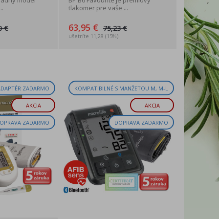
kladný model
BP B6 Favourite je prémiový
..
tlakomer pre vaše ...
63,95 €
0 €
75,23 €
ušetríte 11,28 (15%)
ADAPTÉR ZADARMO
KOMPATIBILNÉ S MANŽETOU M, M-L
AKCIA
AKCIA
OPRAVA ZADARMO
DOPRAVA ZADARMO