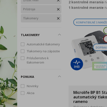
Zrušiť filter
Snoreeze
TePe
2 kontrolné merania
Tick T
n
Rukavice
1 kontrolné meranie
n
Zdravé chudnutie
Trávenie, vylučovanie a
Prístroje
Okuliare a štíty
intímna hygiena
Tlakomery
Dezinfekčné prípravky
Telo
KOMPATIBILNÉ S MANŽE
Tip na darček
TLAKOMERY
Produkty dennej potreby
Automatické tlakomery
DOPRAV
Tlakomery na zápästie
Príslušenstvo k
tlakomerom
PONUKA
Novinky
Microlife BP B1 S
Akcia
automatický tlak
rameno