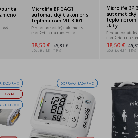
Microlife BP
vourite
Microlife BP 3AG1
automatický 
 rameno
automatický tlakomer s
teplomerom 
teplomerom MT 3001
zlatý
miový
Plnoautomatický tlakomer s
manžetou na rameno a ...
Plnoautomatický
manžetou na rame
38,50 €
38,50 €
45,31 €
45,3
ušetríte 6,81 (15%)
ušetríte 6,81 (15%)
R ZADARMO
DOPRAVA ZADARMO
AKCIA
A ZADARMO