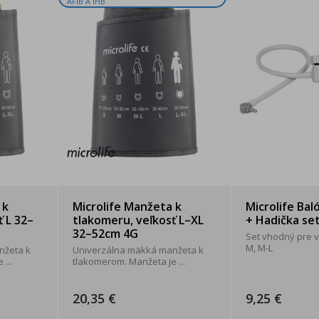
AFIB A IHB
 k
Microlife Manžeta k
Microlife Bal
 L 32–
tlakomeru, veľkosť L–XL
+ Hadička se
32–52cm 4G
Set vhodný pre 
M, M-L
nžeta k
Univerzálna mäkká manžeta k
...
tlakomerom. Manžeta je ...
20,35 €
9,25 €