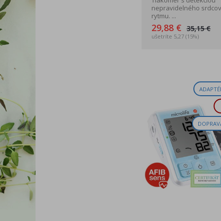
Tlakomer s detekciou
nepravidelného srdco
rytmu. ...
29,88 €
35,15 €
ušetríte 5,27 (15%)
ADAPTÉ
DOPRAV