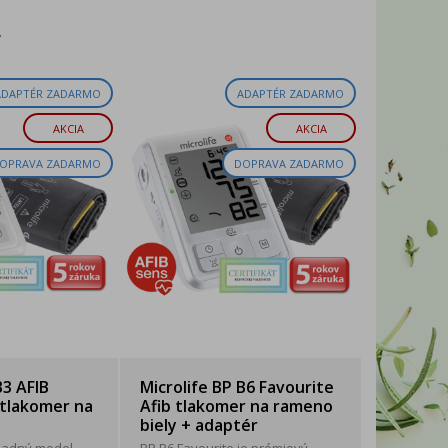
WITTYBELLE
2xK
.
ADAPTÉR ZADARMO
ADAPTÉR ZADARMO
AKCIA
AKCIA
OPRAVA ZADARMO
DOPRAVA ZADARMO
B3 AFIB
Microlife BP B6 Favourite
tlakomer na
Afib tlakomer na rameno
biely + adaptér