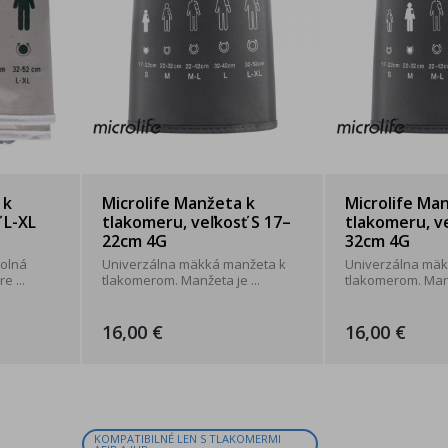
 k
Microlife Manžeta k
Microlife Ma
 L-XL
tlakomeru, veľkosť S 17–
tlakomeru, v
22cm 4G
32cm 4G
dolná
Univerzálna mäkká manžeta k
Univerzálna mäk
e ...
tlakomerom. Manžeta je ...
tlakomerom. Manž
16,00 €
16,00 €
KOMPATIBILNÉ LEN S TLAKOMERMI