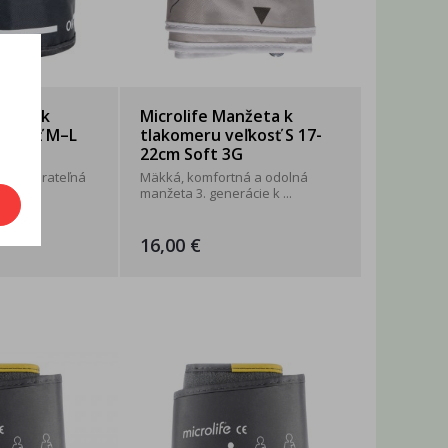
nžeta k
Microlife Manžeta k
eľkosť M–L
tlakomeru veľkosť S 17-
ká
22cm Soft 3G
ká neprateľná
Mäkká, komfortná a odolná
omerom
manžeta 3. generácie k ...
16,00 €