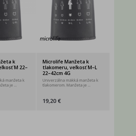
nžeta k
Microlife Manžeta k
eľkosť M 22–
tlakomeru, veľkosť M–L
22–42cm 4G
ká manžeta k
Univerzálna mäkká manžeta k
eta je ...
tlakomerom. Manžeta je ...
19,20 €