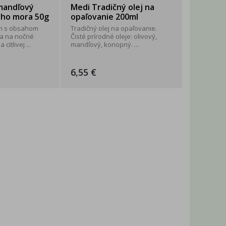
mandľový
Medi Tradičný olej na
eho mora 50g
opaľovanie 200ml
ém s obsahom
Tradičný olej na opaľovanie.
a na nočné
Čisté prírodné oleje: olivový,
citlivej ...
mandľový, konopný. ...
6,55 €