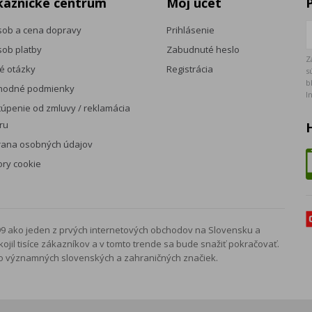
kaznícke centrum
Môj účet
ob a cena dopravy
Prihlásenie
ob platby
Zabudnuté heslo
Z
é otázky
Registrácia
s
b
hodné podmienky
I
úpenie od zmluvy / reklamácia
ru
rana osobných údajov
ry cookie
99 ako jeden z prvých internetových obchodov na Slovensku a
jil tisíce zákazníkov a v tomto trende sa bude snažiť pokračovať.
ko významných slovenských a zahraničných značiek.