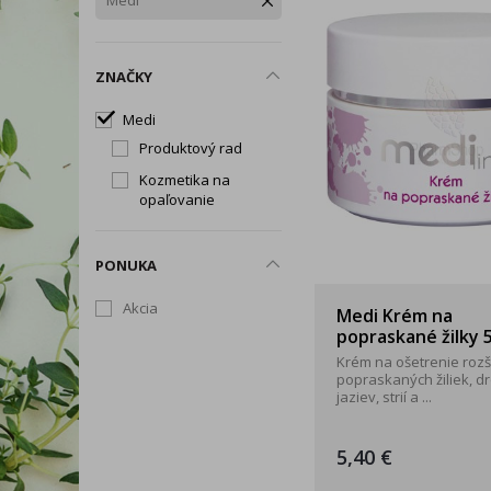
Medi
Snoreeze
TePe
Tick T
Rukavice
Zdravé chudnutie
Trávenie, vylučovanie a
Okuliare a štíty
intímna hygiena
ZNAČKY
Dezinfekčné prípravky
Telo
Medi
Tip na darček
Produktový rad
Kozmetika na
Produkty dennej potreby
opaľovanie
PONUKA
Akcia
Medi Krém na
popraskané žilky 
Krém na ošetrenie rozš
popraskaných žiliek, d
jaziev, strií a ...
5,40 €