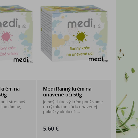
WITTYBELLE
2xK
 krém na
Medi Ranný krém na
50g
unavené oči 50g
 anti-stresový
Jemný chladivý krém používame
lipozómov,
na rýchlu tonizáciu unavenej
pokožky okolo očí ...
5,60 €