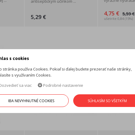
 ...
výrazné hydratač
antiseptickým účinkom ...
4,75 €
5,59 €
5,29 €
ušetríte 0,84 (15%)
hlas s cookies
o stránka používa Cookies. Pokiaľ si ďalej budete prezerať naše stránky,
lasíte s využívaním Cookies.
Dozvedieť sa viac
Podrobné nastavenie
IBA NEVYHNUTNÉ COOKIES
SÚHLASÍM SO VŠETKÝM