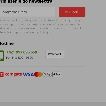
Prihlásenie do newslettra
adaním emailovej adresy a odoslaním formulára udeľujete svoj
úhlas so spracovaním osobných údajov na účely marketingu. Pre
ližšie informácie o spracovaní osobných údajov si prezrite stránku
nformácie o spracovaní osobných údajov.
Hotline
+421 917 696 659
KONTAKT
Po - Pia: 8:00 - 16:00