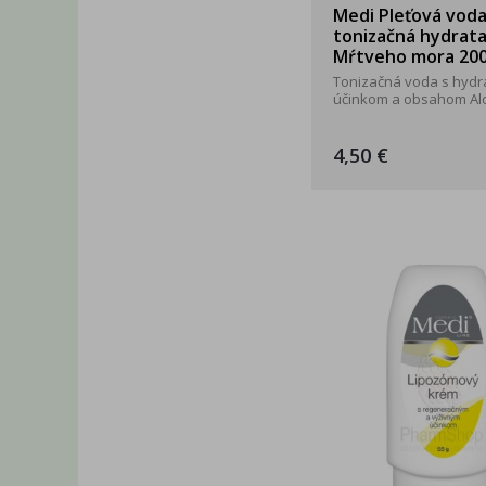
Medi Pleťová vod
tonizačná hydrata
Mŕtveho mora 20
Tonizačná voda s hyd
účinkom a obsahom Aloe
4,50 €