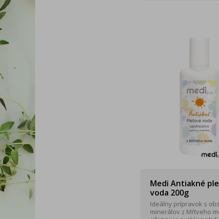
Medi Antiakné pl
voda 200g
Ideálny prípravok s o
minerálov z Mŕtveho m