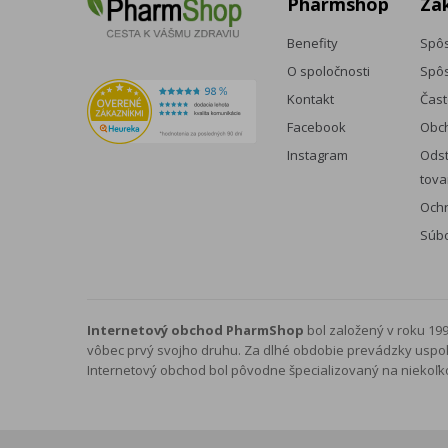
Pharmshop
Zá
Benefity
Spôs
O spoločnosti
Spôs
Kontakt
Čast
Facebook
Obc
Instagram
Odst
tova
Och
Súbo
Internetový obchod PharmShop
bol založený v roku 19
vôbec prvý svojho druhu. Za dlhé obdobie prevádzky uspoko
Internetový obchod bol pôvodne špecializovaný na niekoľ