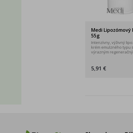
Medi Lipozómový
55g
Intenzívny, výživný li
krém emulzného typu 
výrazným regeneračným
5,91 €