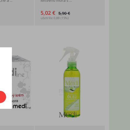
né a ...
Mŕtveho mora s ...
5,02 €
5,90 €
ušetríte 0,88 (15%)