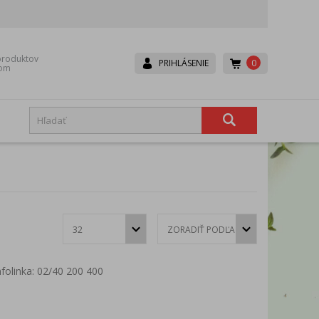
roduktov
0
PRIHLÁSENIE
dom
Boneco
Canpol babies
Dr. Brown’s
Dr.Hoj
Eurocomfort
Fair
Hexa-Hoj
Ice Power
Lavander
Lepu
nfolinka: 02/40 200 400
Mesh
Microlife
Rival
Scala