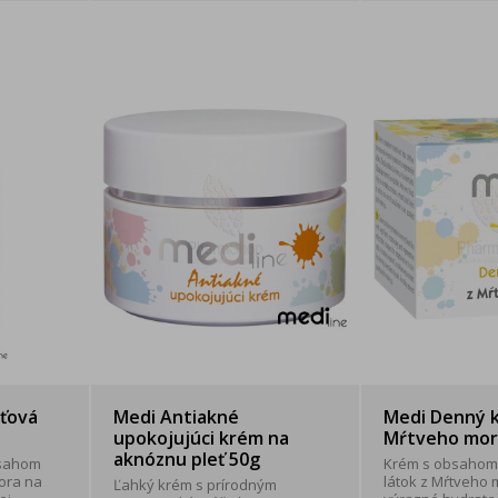
eťová
Medi Antiakné
Medi Denný 
upokojujúci krém na
Mŕtveho mor
aknóznu pleť 50g
bsahom
Krém s obsahom
ora na
látok z Mŕtveho
Ľahký krém s prírodným