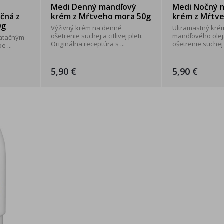
a
Medi Denný mandľový
Medi Nočný 
čná z
krém z Mŕtveho mora 50g
krém z Mŕtv
0g
Výživný krém na denné
Ultramastný kr
ošetrenie suchej a citlivej pleti.
mandľového olej
ratačným
Originálna receptúra s ...
ošetrenie suchej a 
 ...
5,90 €
5,90 €