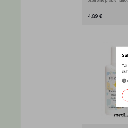
ošetrenie problematickej
4,89 €
Sú
Tát
súh