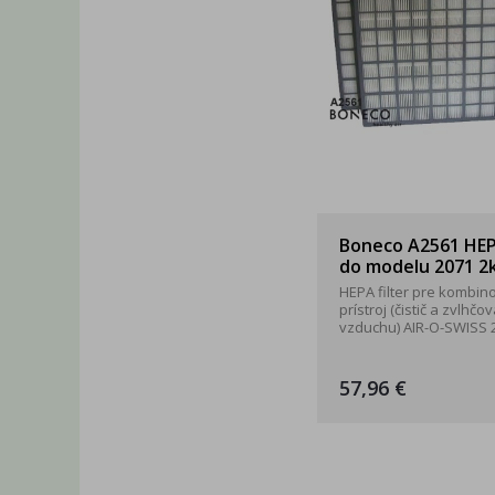
Boneco A2561 HEPA
do modelu 2071 2
HEPA filter pre kombin
prístroj (čistič a zvlhčo
vzduchu) AIR-O-SWISS 
57,96 €