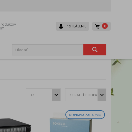
roduktov
0
PRIHLÁSENIE
dom
Boneco
Canpol babies
Dr. Brown’s
Dr.Hoj
Eurocomfort
Fair
Hexa-Hoj
Ice Power
Lavander
Lepu
DOPRAVA ZADARMO
Mesh
Microlife
Rival
Scala