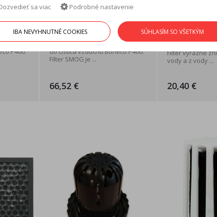
Dozvedieť sa viac
Podrobné nastavenie
Y
Boneco A403 SMOG
Boneco A250
0
Multifilter do P400
Vodný filter 
IBA NEVYHNUTNÉ COOKIES
SÚHLASÍM SO VŠETKÝM
ultrazvukovýc
 filter
Kombinovaný vzduchový filter
eco P400.
do čističa vzduchu Boneco P400.
Filter výrazne zn
Filter SMOG je ...
vody a z vody ...
66,52 €
20,40 €