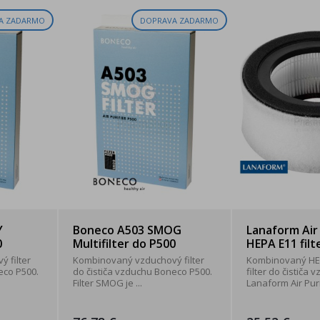
A ZADARMO
DOPRAVA ZADARMO
Y
Boneco A503 SMOG
Lanaform Air 
0
Multifilter do P500
HEPA E11 filt
 filter
Kombinovaný vzduchový filter
Kombinovaný HEP
eco P500.
do čističa vzduchu Boneco P500.
filter do čističa 
Filter SMOG je ...
Lanaform Air Puri