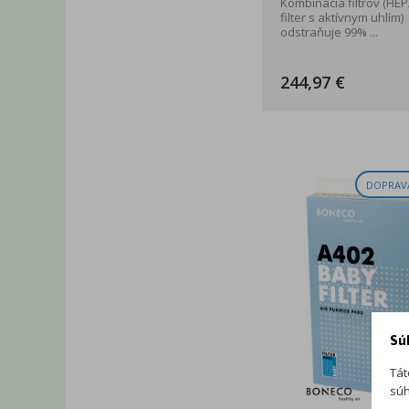
Kombinácia filtrov (HEPA
filter s aktívnym uhlím)
odstraňuje 99% ...
244,97 €
DOPRAV
Sú
Tát
súh