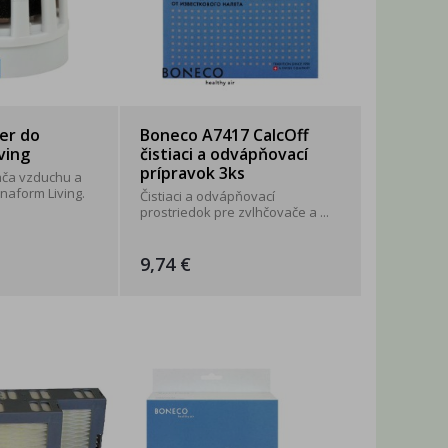
ter do
Boneco A7417 CalcOff
ving
čistiaci a odvápňovací
prípravok 3ks
vača vzduchu a
naform Living.
Čistiaci a odvápňovací
prostriedok pre zvlhčovače a ...
9,74 €