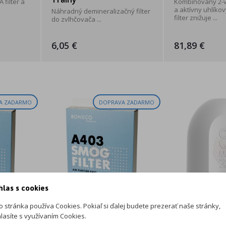
 filter a
Kombinovaný 2-v-
a aktívny uhlíkov
Náhradný demineralizačný filter
filter znižuje ...
do zvlhčovača ...
6,05 €
81,89 €
A ZADARMO
DOPRAVA ZADARMO
hlas s cookies
o stránka používa Cookies. Pokiaľ si ďalej budete prezerať naše stránky,
lasíte s využívaním Cookies.