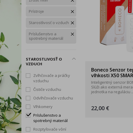
Zrušiť filter
Snoreeze
TePe
Tick T
Rukavice
Zdravé chudnutie
Trávenie, vylučovanie a
Prístroje
Okuliare a štíty
intímna hygiena
Starostlivosť o vzduch
Dezinfekčné prípravky
Telo
Príslušenstvo a
spotrebný materiál
Tip na darček
Produkty dennej potreby
STAROSTLIVOSŤ O
VZDUCH
Boneco Senzor te
vlhkosti X50 SMA
Zvlhčovače a práčky
vzduchu
Inteligentný senzor B
Slúži ako externá mera
Čističe vzduchu
jednotka na reguláciu ..
Odvlhčovače vzduchu
Vlhkomery
22,00 €
Príslušenstvo a
spotrebný materiál
Rozptyľovače vôní