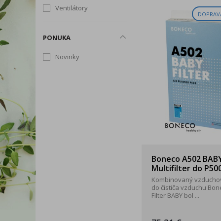
Ventilátory
DOPRAV
PONUKA
Novinky
Boneco A502 BAB
Multifilter do P50
Kombinovaný vzduchový
do čističa vzduchu Bon
Filter BABY bol ...