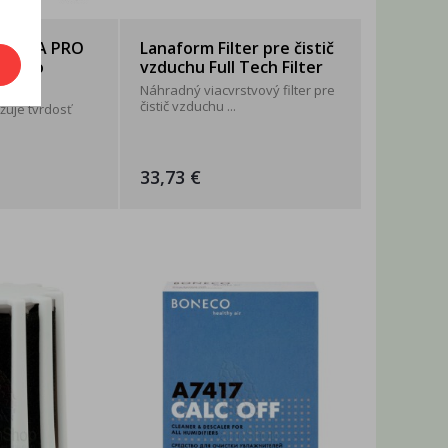
 AQUA PRO
Lanaform Filter pre čistič
2v1 do
vzduchu Full Tech Filter
h ...
Náhradný viacvrstvový filter pre
čistič vzduchu ...
ižuje tvrdosť
33,73 €