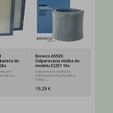
1
Boneco A5920
kazeta do
Odparovacia vložka do
2ks
modelu E2251 1ks
eta pre
Odparovacia vložka do
roje na ...
zvlhčovača vzduchu AIR-O-
SWISS ...
19,29 €