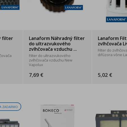
filter
Lanaform Náhradný filter
Lanaform Fil
do ultrazvukového
zvlhčovača Li
zvlhčovača vzduchu ...
Filter do zvlhčo
difúzora vône La
hčovača
Filter do ultrazvukového
zvlhčovača vzduchu New
Vapolux
7,69 €
5,02 €
A ZADARMO