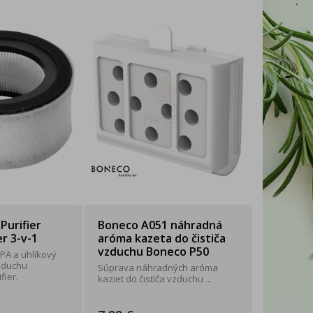
Purifier
Boneco A051 náhradná
er 3-v-1
aróma kazeta do čističa
vzduchu Boneco P50
A a uhlíkový
vzduchu
Súprava náhradných aróma
fier.
kaziet do čističa vzduchu ...