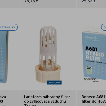
76,78 €
25,52 €
A ZADARMO
D
ava
Lanaform náhradný filter
Boneco A681
00
do zvlhčovača vzduchu
filter do H68
Trainy