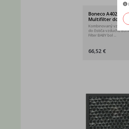
Boneco A402 BAB
Multifilter do P40
Kombinovaný vzduchový
do čističa vzduchu Bon
Filter BABY bol ...
66,52 €