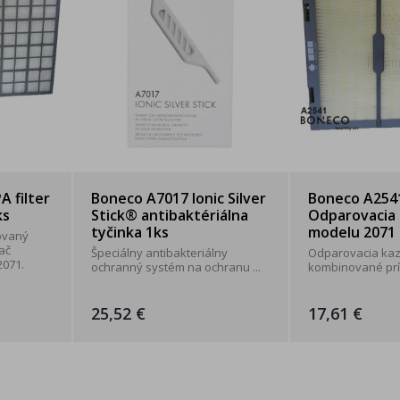
 filter
Boneco A7017 Ionic Silver
Boneco A254
ks
Stick® antibaktériálna
Odparovacia 
tyčinka 1ks
modelu 2071 
ovaný
vač
Špeciálny antibakteriálny
Odparovacia kaz
2071.
ochranný systém na ochranu ...
kombinované príst
25,52 €
17,61 €