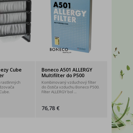
WITTYBELLE
2xK
eezy Cube
Boneco A501 ALLERGY
er
Multifilter do P500
 rastlinných
Kombinovaný vzduchový filter
adzovača
do čističa vzduchu Boneco P500.
Cube.
Filter ALLERGY bol ...
76,78 €