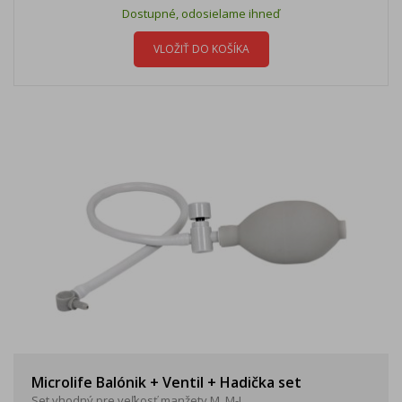
Dostupné, odosielame ihneď
VLOŽIŤ DO KOŠÍKA
Microlife Balónik + Ventil + Hadička set
Set vhodný pre veľkosť manžety M, M-L