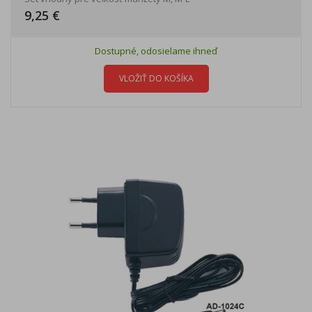
9,25 €
Dostupné, odosielame ihneď
VLOŽIŤ DO KOŠÍKA