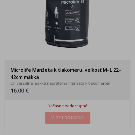
Microlife Manžeta k tlakomeru, veľkosť M–L 22–
42cm mäkká
Univerzálna mäkká neprateľná manžeta k tlakomerom
16,00 €
Dočasne nedostupné
VLOŽIŤ DO KOŠÍKA