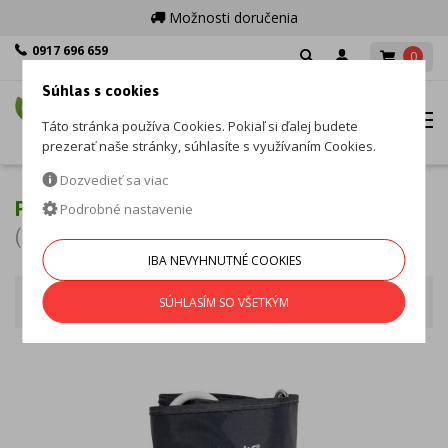
Možnosti doručenia
0917 696 659
0
Po - Pia: 8:00 - 16:00
Súhlas s cookies
MENU
Táto stránka používa Cookies. Pokiaľ si ďalej budete
prezerať naše stránky, súhlasíte s využívaním Cookies.
Dozvedieť sa viac
PRÍSLUŠENSTVO K TLAKOMEROM
Podrobné nastavenie
(10 produktov)
IBA NEVYHNUTNÉ COOKIES
Tlakomery
Zoradiť podľa
SÚHLASÍM SO VŠETKÝM