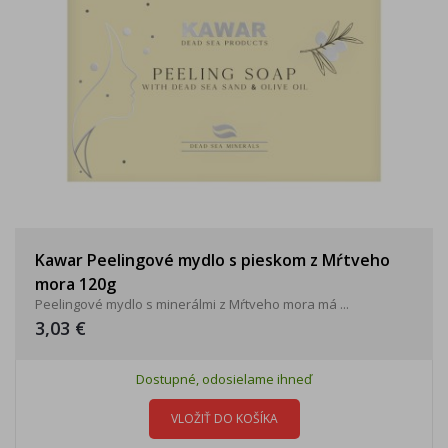
Kawar Peelingové mydlo s pieskom z Mŕtveho
mora 120g
Peelingové mydlo s minerálmi z Mŕtveho mora má ...
3,03 €
Dostupné, odosielame ihneď
VLOŽIŤ DO KOŠÍKA