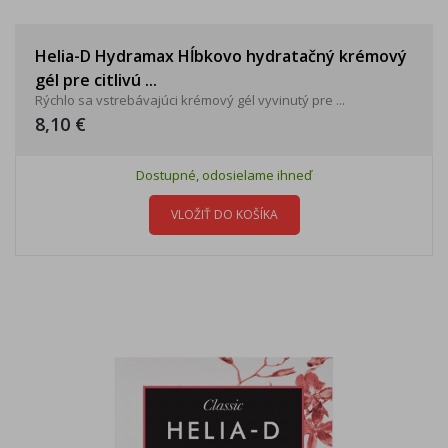
Helia-D Hydramax Hĺbkovo hydratačný krémový
gél pre citlivú ...
Rýchlo sa vstrebávajúci krémový gél vyvinutý pre ...
8,10 €
Dostupné, odosielame ihneď
VLOŽIŤ DO KOŠÍKA