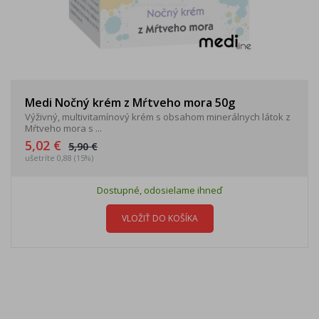
Medi Nočný krém z Mŕtveho mora 50g
Výživný, multivitamínový krém s obsahom minerálnych látok z
Mŕtveho mora s ...
5,02 €
5,90 €
ušetríte 0,88 (15%)
Dostupné, odosielame ihneď
VLOŽIŤ DO KOŠÍKA