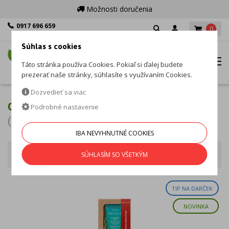
Možnosti doručenia
0917 696 659
0
Po - Pia: 8:00 - 16:00
Súhlas s cookies
MENU
Táto stránka používa Cookies. Pokiaľ si ďalej budete
prezerať naše stránky, súhlasíte s využívaním Cookies.
Dozvedieť sa viac
CITLIVÁ A ALERGICKÁ PLEŤ
Podrobné nastavenie
(15 produktov)
IBA NEVYHNUTNÉ COOKIES
Problematická pleť
Zoradiť podľa
SÚHLASÍM SO VŠETKÝM
TIP NA DARČEK
NOVINKA