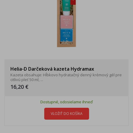
Helia-D Darčeková kazeta Hydramax
Kazeta obsahuje: Hĺbkovo hydratačný denný krémový gél pre
citlivú pleť 50 ml, ...
16,20 €
Dostupné, odosielame ihneď
VLOŽIŤ DO KOŠÍKA