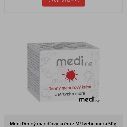
VLOŽIŤ DO KOŠÍKA
Medi Denný mandľový krém z Mŕtveho mora 50g