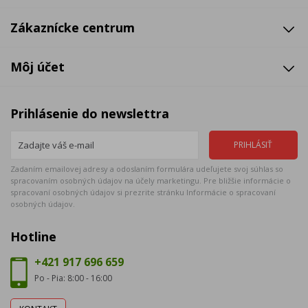
Zákaznícke centrum
Môj účet
Prihlásenie do newslettra
Zadaním emailovej adresy a odoslaním formulára udeľujete svoj súhlas so
spracovaním osobných údajov na účely marketingu. Pre bližšie informácie o
spracovaní osobných údajov si prezrite stránku Informácie o spracovaní
osobných údajov.
Hotline
+421 917 696 659
Po - Pia: 8:00 - 16:00