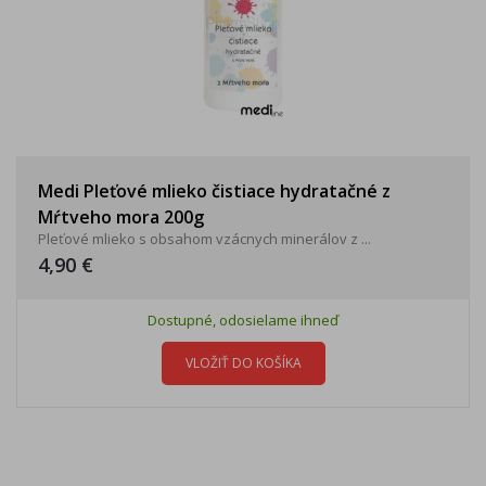
Medi Pleťové mlieko čistiace hydratačné z
Mŕtveho mora 200g
Pleťové mlieko s obsahom vzácnych minerálov z ...
4,90 €
Dostupné, odosielame ihneď
VLOŽIŤ DO KOŠÍKA