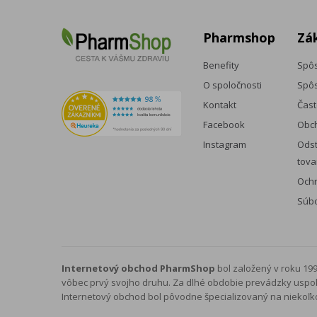
Pharmshop
Zá
Benefity
Spôs
O spoločnosti
Spôs
Kontakt
Čast
Facebook
Obc
Instagram
Odst
tova
Och
Súbo
Internetový obchod PharmShop
bol založený v roku 19
vôbec prvý svojho druhu. Za dlhé obdobie prevádzky uspoko
Internetový obchod bol pôvodne špecializovaný na niekoľ