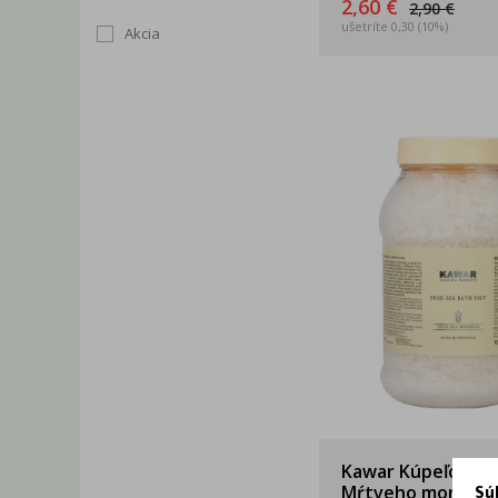
2,60 €
2,90 €
ušetríte 0,30 (10%)
Akcia
Kawar Kúpeľová so
Mŕtveho mora 10
Sú