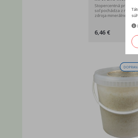
Stopercentná prírodná 
Tát
soľ pochádza z najväč
súh
zdroja minerálneho ...
6,46 €
DOPRAV