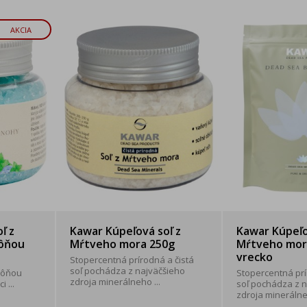
AKCIA
ľ z
Kawar Kúpeľová soľ z
Kawar Kúpeľo
vôňou
Mŕtveho mora 250g
Mŕtveho mor
vrecko
Stopercentná prírodná a čistá
soľ pochádza z najväčšieho
vôňou
Stopercentná prí
zdroja minerálneho ...
 ...
soľ pochádza z 
zdroja minerálneh