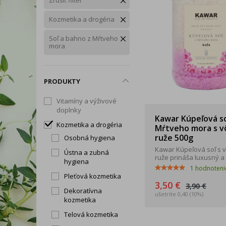
Zrušiť filter
Snoreeze
TePe
Tick T
Rukavice
Zdravé chudnutie
Trávenie, vylučovanie a
Kozmetika a drogéria
Okuliare a štíty
intímna hygiena
Soľ a bahno z Mŕtveho
Dezinfekčné prípravky
mora
Telo
Tip na darček
PRODUKTY
Produkty dennej potreby
Vitamíny a výživové
doplnky
Kawar Kúpeľová so
Kozmetika a drogéria
Mŕtveho mora s 
ruže 500g
Osobná hygiena
Kawar Kúpeľová soľ s 
Ústna a zubná
ruže prináša luxusný a .
hygiena
1
hodnoteni
Pleťová kozmetika
3,50 €
3,90 €
Dekoratívna
ušetríte 0,40 (10%)
kozmetika
Telová kozmetika