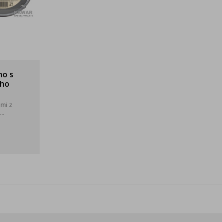
no s
eho
mi z
..