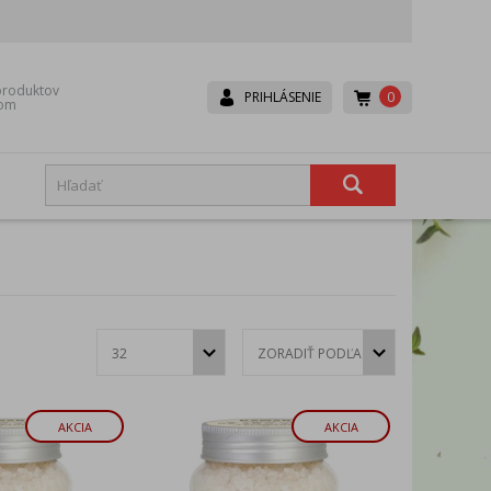
roduktov
0
PRIHLÁSENIE
dom
Boneco
Canpol babies
Dr. Brown’s
Dr.Hoj
Eurocomfort
Fair
Hexa-Hoj
Ice Power
Lavander
Lepu
AKCIA
AKCIA
Mesh
Microlife
Rival
Scala