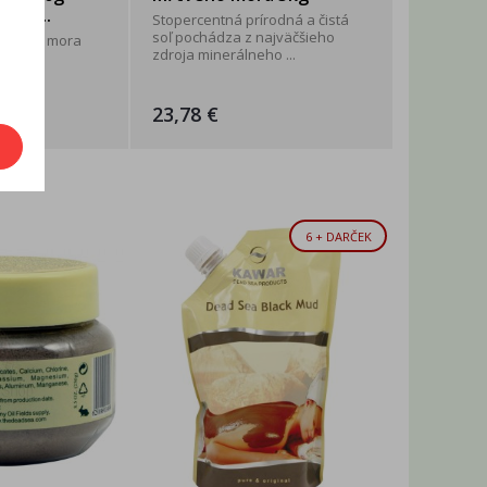
om ...
Stopercentná prírodná a čistá
soľ pochádza z najväčšieho
Mŕtveho mora
zdroja minerálneho ...
ntná ...
23,78 €
6 + DARČEK