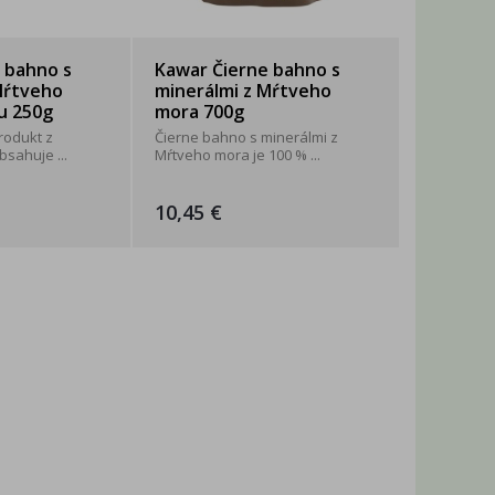
 bahno s
Kawar Čierne bahno s
Mŕtveho
minerálmi z Mŕtveho
u 250g
mora 700g
rodukt z
Čierne bahno s minerálmi z
sahuje ...
Mŕtveho mora je 100 % ...
10,45 €