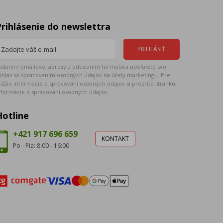
Prihlásenie do newslettra
adaním emailovej adresy a odoslaním formulára udeľujete svoj
úhlas so spracovaním osobných údajov na účely marketingu. Pre
ližšie informácie o spracovaní osobných údajov si prezrite stránku
nformácie o spracovaní osobných údajov.
Hotline
+421 917 696 659
KONTAKT
Po - Pia: 8:00 - 16:00