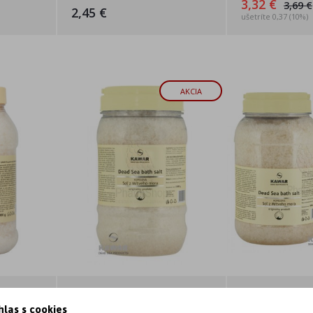
3,32 €
3,69 €
2,45 €
ušetríte 0,37 (10%)
AKCIA
ľ z
Kawar Kúpeľová soľ z
Kawar Kúpeľo
00g
Mŕtveho mora 2000g
Mŕtveho mor
hlas s cookies