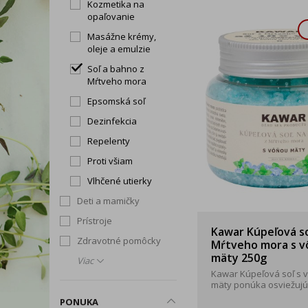
Kozmetika na
opaľovanie
Masážne krémy,
oleje a emulzie
Soľ a bahno z
Mŕtveho mora
Epsomská soľ
Dezinfekcia
Repelenty
Proti všiam
Vlhčené utierky
Deti a mamičky
Prístroje
Kawar Kúpeľová so
Zdravotné pomôcky
Mŕtveho mora s 
mäty 250g
Viac
Kawar Kúpeľová soľ s 
mäty ponúka osviežujúci
PONUKA