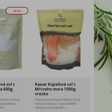
AKCIA
vá soľ z
Kawar Kúpeľová soľ z
a 600g
Mŕtveho mora 1000g
vrecko
rodná a čistá
Stopercentná prírodná a čistá
najväčšieho
soľ pochádza z najväčšieho
o ...
zdroja minerálneho ...