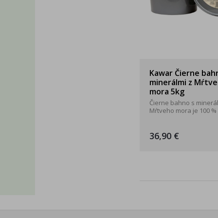
Kawar Čierne bah
minerálmi z Mŕtv
mora 5kg
Čierne bahno s minerál
Mŕtveho mora je 100 % .
36,90 €