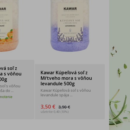
WITTYBELLE
2xK
vá soľ z
Kawar Kúpeľová soľ z
a s vôňou
Mŕtveho mora s vôňou
00g
levandule 500g
soľ s vôňou
Kawar Kúpeľová soľ s vôňou
a do ...
levandule spája ...
notenie
3,50 €
3,90 €
ušetríte 0,40 (10%)