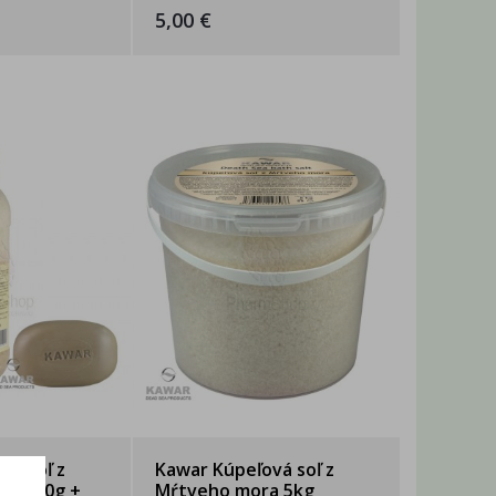
5,00 €
vá soľ z
Kawar Kúpeľová soľ z
a 3000g +
Mŕtveho mora 5kg