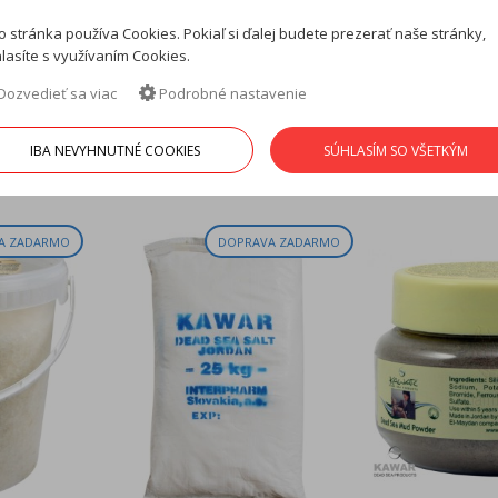
Mydlo s obsah
a čistá
Stopercentná prírodná a čistá
o stránka používa Cookies. Pokiaľ si ďalej budete prezerať naše stránky,
šieho
soľ pochádza z najväčšieho
Kúpeľová soľ z 
lasíte s využívaním Cookies.
zdroja minerálneho ...
3000 g – stoperce
Dozvedieť sa viac
Podrobné nastavenie
8,85 €
11,07 €
14,90 €
ušetríte 2,22 (20%)
IBA NEVYHNUTNÉ COOKIES
SÚHLASÍM SO VŠETKÝM
A ZADARMO
DOPRAVA ZADARMO