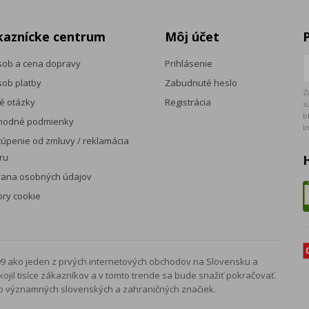
kaznícke centrum
Môj účet
ob a cena dopravy
Prihlásenie
ob platby
Zabudnuté heslo
Z
é otázky
Registrácia
s
b
hodné podmienky
I
úpenie od zmluvy / reklamácia
ru
rana osobných údajov
ry cookie
99 ako jeden z prvých internetových obchodov na Slovensku a
jil tisíce zákazníkov a v tomto trende sa bude snažiť pokračovať.
ko významných slovenských a zahraničných značiek.