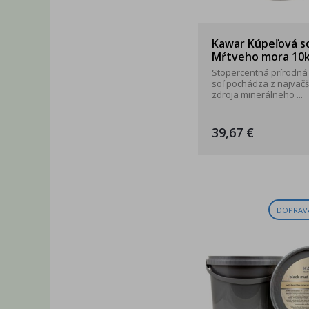
Kawar Kúpeľová so
Mŕtveho mora 10
Stopercentná prírodná 
soľ pochádza z najväč
zdroja minerálneho ...
39,67 €
DOPRAV