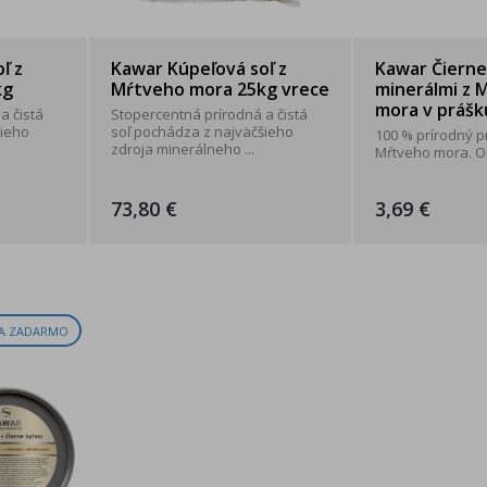
ľ z
Kawar Kúpeľová soľ z
Kawar Čierne
kg
Mŕtveho mora 25kg vrece
minerálmi z 
mora v prášk
a čistá
Stopercentná prírodná a čistá
šieho
soľ pochádza z najväčšieho
100 % prírodný p
zdroja minerálneho ...
Mŕtveho mora. Ob
73,80 €
3,69 €
A ZADARMO