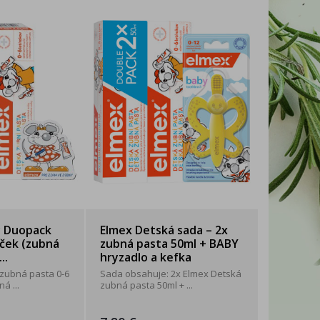
ý Duopack
Elmex Detská sada – 2x
rček (zubná
zubná pasta 50ml + BABY
..
hryzadlo a kefka
 zubná pasta 0-6
Sada obsahuje: 2x Elmex Detská
á ...
zubná pasta 50ml + ...