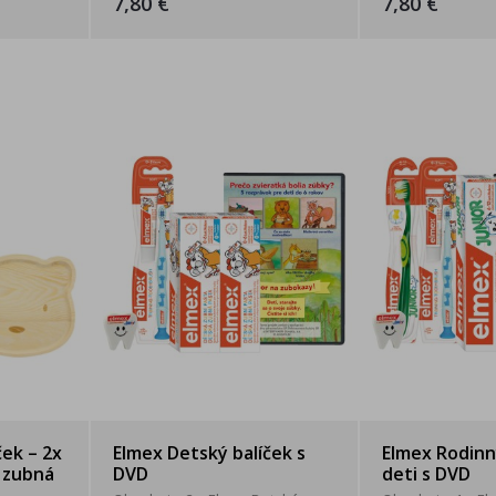
7,80 €
7,80 €
ček – 2x
Elmex Detský balíček s
Elmex Rodinn
 zubná
DVD
deti s DVD