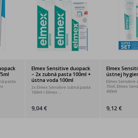
duopack
Elmex Sensitive duopack
Elmex Sensit
75ml
– 2x zubná pasta 100ml +
ústnej hygie
ústna voda 100ml
ná pasta
Elmex Sensitive
ex
75ml, Elmex Sens
2x Elmex Sensitive zubná pasta
.
400ml
100ml + Elmex ...
9,04 €
9,12 €