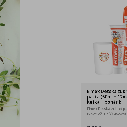
Elmex Detská zub
pasta (50ml + 12ml
kefka + pohárik
Elmex Detská zubná pa
rokov 50ml + Výučbová .