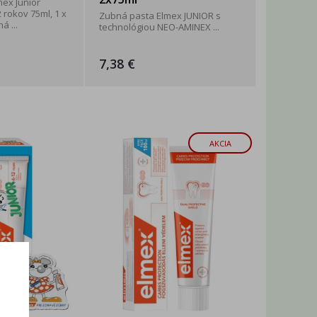
mex Junior
 rokov 75ml, 1 x
Zubná pasta Elmex JUNIOR s
á ...
technológiou NEO-AMINEX ...
7,38 €
AKCIA