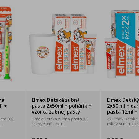
ná
Elmex Detská zubná
Elmex Detsk
) +
pasta 2x50ml + pohárik +
2x50 ml + da
vzorka zubnej pasty
pasta 12ml + .
sta 0-6
Elmex Detská zubná pasta 0-6
2x Elmex Detská
..
rokov 50ml - 2x + ...
rokov 50ml + zubn