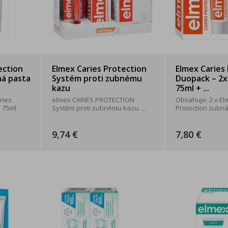
ection
Elmex Caries Protection
Elmex Caries
ná pasta
Systém proti zubnému
Duopack – 2x
kazu
75ml + ...
ries
elmex CARIES PROTECTION
Obsahuje: 2 x El
 75ml
Systém proti zubnému kazu. ...
Protection zubná 
9,74 €
7,80 €