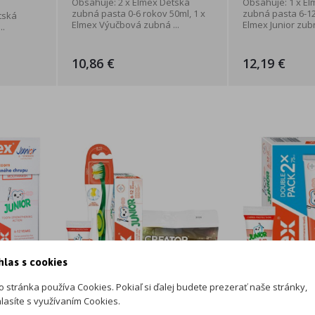
Obsahuje: 2 x Elmex Detská
Obsahuje: 1 x El
zubná pasta 0-6 rokov 50ml, 1 x
zubná pasta 6-12
tská
Elmex Výučbová zubná ...
Elmex Junior zubn
..
10,86 €
12,19 €
hlas s cookies
o stránka používa Cookies. Pokiaľ si ďalej budete prezerať naše stránky,
lasíte s využívaním Cookies.