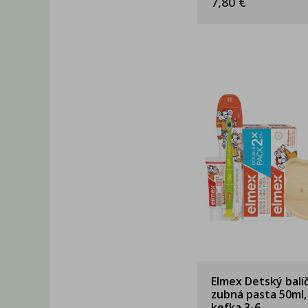
7,80 €
Elmex Detský balí
zubná pasta 50ml,
kefka 3-6 ...