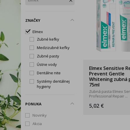
Elmex
Snoreeze
TePe
Tick T
Rukavice
Zdravé chudnutie
Trávenie, vylučovanie a
Okuliare a štíty
intímna hygiena
ZNAČKY
Dezinfekčné prípravky
Telo
Elmex
Tip na darček
Zubné kefky
Medzizubné kefky
Produkty dennej potreby
Zubné pasty
Ústne vody
Elmex Sensitive R
Dentálne nite
Prevent Gentle
Whitening zubná 
Systémy dentálnej
75ml
hygieny
Zubná pasta Elmex Sen
Professional Repair ...
PONUKA
5,02 €
Novinky
Akcia