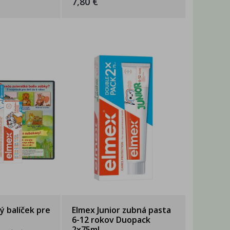
7,80 €
ý balíček pre
Elmex Junior zubná pasta
6-12 rokov Duopack
2x75ml