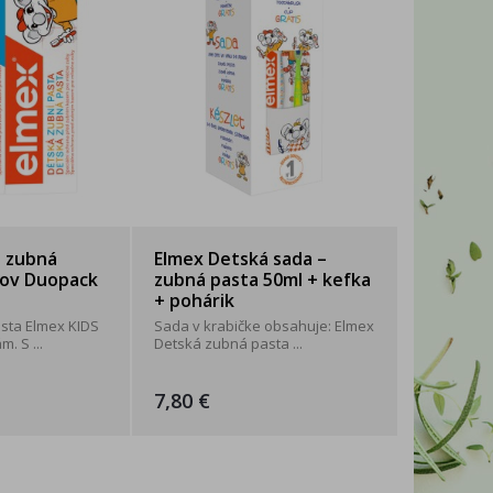
WITTYBELLE
2xK
á zubná
Elmex Detská sada –
kov Duopack
zubná pasta 50ml + kefka
+ pohárik
sta Elmex KIDS
Sada v krabičke obsahuje: Elmex
. S ...
Detská zubná pasta ...
7,80 €