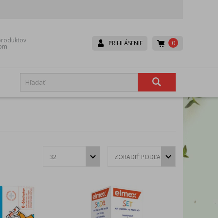
roduktov
0
PRIHLÁSENIE
dom
Boneco
Canpol babies
Dr. Brown’s
Dr.Hoj
Eurocomfort
Fair
Hexa-Hoj
Ice Power
Lavander
Lepu
Mesh
Microlife
Rival
Scala