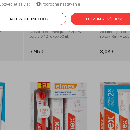
Dozvedieť sa viac
Podrobné nastavenie
ém proti
Elmex Junior balíček –
Elmex Junior
2 rokov
zubná pasta 50ml, zubná
2x75 ml + da
IBA NEVYHNUTNÉ COOKIES
SÚHLASÍM SO VŠETKÝM
kefka + zubná ...
pasta 12ml + .
ti
...
Obsahuje: Elmex Junior zubná
2x Elmex Junior 
pasta 6-12 rokov 50ml, ...
rokov 75ml + zubn
7,96 €
8,08 €