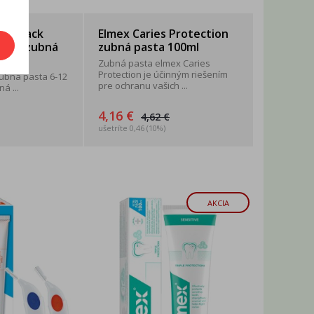
 Duopack
Elmex Caries Protection
rček (zubná
zubná pasta 100ml
..
Zubná pasta elmex Caries
Protection je účinným riešením
zubná pasta 6-12
pre ochranu vašich ...
á ...
4,16 €
4,62 €
ušetríte 0,46 (10%)
AKCIA