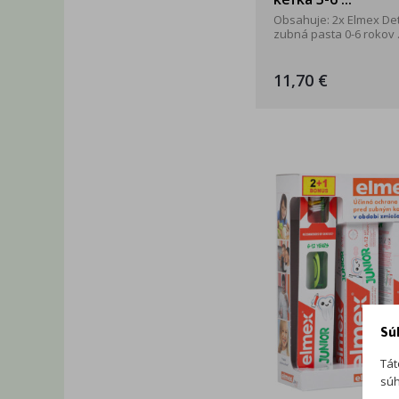
Obsahuje: 2x Elmex De
zubná pasta 0-6 rokov .
11,70 €
Sú
Tát
súh