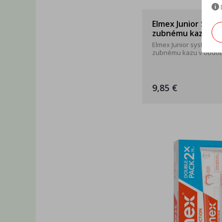
Elmex Junior Syst
zubnému kazu 6-1
Elmex Junior systém pro
zubnému kazu v období 
9,85 €