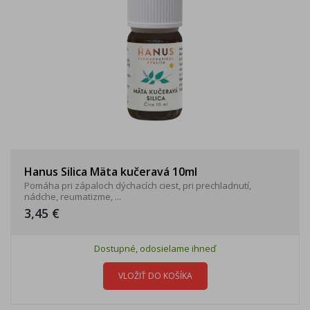
Hanus Silica Mäta kučeravá 10ml
Pomáha pri zápaloch dýchacích ciest, pri prechladnutí,
nádche, reumatizme, ...
3,45 €
Dostupné, odosielame ihneď
VLOŽIŤ DO KOŠÍKA