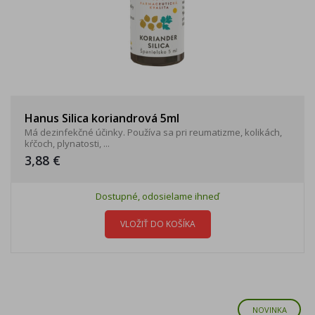
Hanus Silica koriandrová 5ml
Má dezinfekčné účinky. Používa sa pri reumatizme, kolikách,
kŕčoch, plynatosti, ...
3,88 €
Dostupné, odosielame ihneď
VLOŽIŤ DO KOŠÍKA
NOVINKA