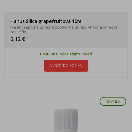
Hanus Silica grapefruitová 10ml
Má antiseptické účinky a žlčotvorné účinky. Vhodná pri akné,
celulitíde, ...
5,12 €
Dostupné, odosielame ihneď
VLOŽIŤ DO KOŠÍKA
NOVINKA