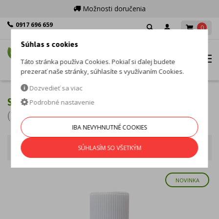
Možnosti doručenia
0917 696 659
0
Po - Pia: 8:00 - 16:00
Súhlas s cookies
MENU
Táto stránka používa Cookies. Pokiaľ si ďalej budete
prezerať naše stránky, súhlasíte s využívaním Cookies.
Dozvedieť sa viac
STAROSTLIVOSŤ O VZDUCH
Podrobné nastavenie
(106 produktov)
IBA NEVYHNUTNÉ COOKIES
Starostlivosť o vzduch
Zoradiť podľa
SÚHLASÍM SO VŠETKÝM
NOVINKA