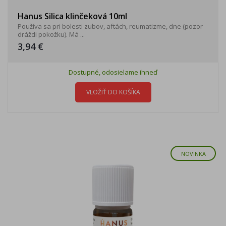
Hanus Silica klinčeková 10ml
Používa sa pri bolesti zubov, aftách, reumatizme, dne (pozor
dráždi pokožku). Má ...
3,94 €
Dostupné, odosielame ihneď
VLOŽIŤ DO KOŠÍKA
NOVINKA