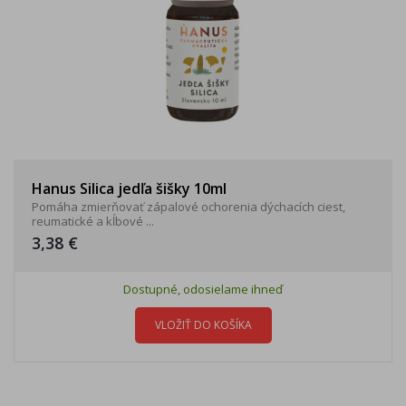
Hanus Silica jedľa šišky 10ml
Pomáha zmierňovať zápalové ochorenia dýchacích ciest,
reumatické a kĺbové ...
3,38 €
Dostupné, odosielame ihneď
VLOŽIŤ DO KOŠÍKA