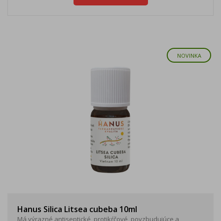
NOVINKA
Hanus Silica Litsea cubeba 10ml
Má výrazné antiseptické, protikŕčové, povzbudujúce a