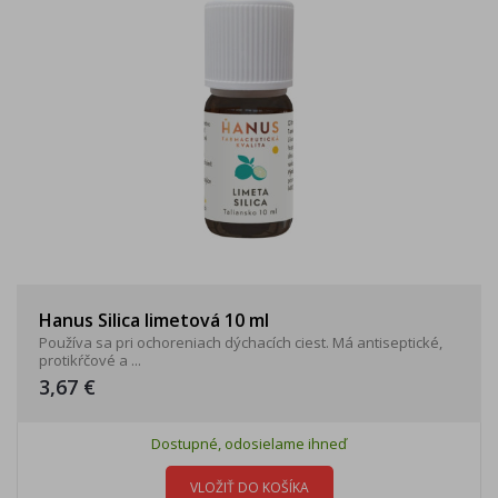
Hanus Silica limetová 10 ml
Používa sa pri ochoreniach dýchacích ciest. Má antiseptické,
protikŕčové a ...
3,67 €
Dostupné, odosielame ihneď
VLOŽIŤ DO KOŠÍKA