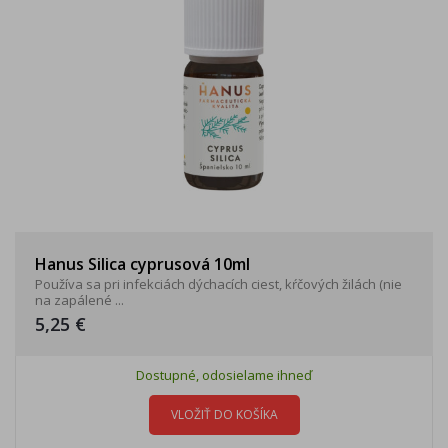
Hanus Silica cyprusová 10ml
Používa sa pri infekciách dýchacích ciest, kŕčových žilách (nie
na zapálené ...
5,25 €
Dostupné, odosielame ihneď
VLOŽIŤ DO KOŠÍKA