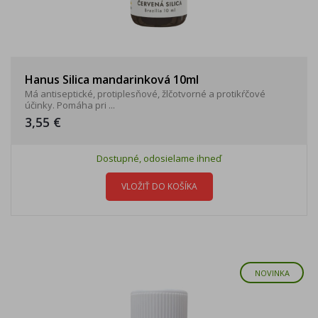
Hanus Silica mandarinková 10ml
Má antiseptické, protiplesňové, žlčotvorné a protikŕčové
účinky. Pomáha pri ...
3,55 €
Dostupné, odosielame ihneď
VLOŽIŤ DO KOŠÍKA
NOVINKA