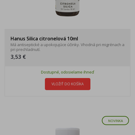
Hanus Silica citronelová 10ml
Má antiseptické a upokojujúce účinky. Vhodná pri migrénach a
pri prechladnutí.
3,53 €
Dostupné, odosielame ihneď
VLOŽIŤ DO KOŠÍKA
NOVINKA