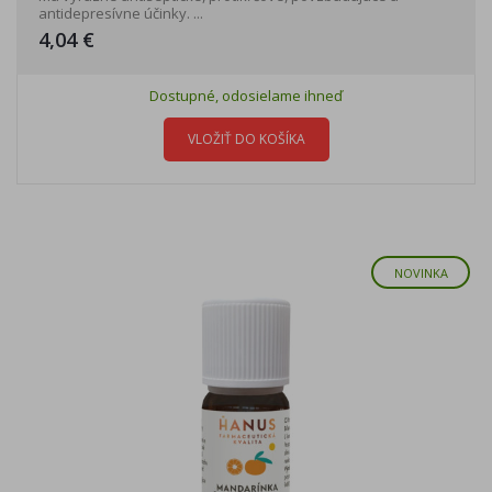
antidepresívne účinky. ...
4,04 €
Dostupné, odosielame ihneď
VLOŽIŤ DO KOŠÍKA
NOVINKA