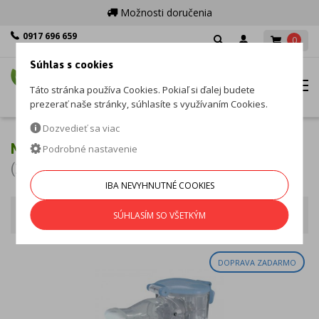
Možnosti doručenia
0917 696 659
0
Po - Pia: 8:00 - 16:00
Súhlas s cookies
MENU
Táto stránka používa Cookies. Pokiaľ si ďalej budete
prezerať naše stránky, súhlasíte s využívaním Cookies.
Dozvedieť sa viac
MESH
Podrobné nastavenie
(1 produkt)
IBA NEVYHNUTNÉ COOKIES
Mesh
Zoradiť podľa
SÚHLASÍM SO VŠETKÝM
DOPRAVA ZADARMO