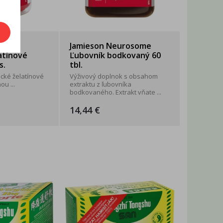
biotic
Jamieson Neurosome
atínové
Ľubovník bodkovaný 60
s.
tbl.
cké želatínové
Výživový doplnok s obsahom
ou ...
extraktu z ľubovníka
bodkovaného. Extrakt vňate ...
14,44 €