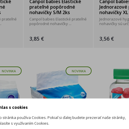
tické
Canpol babies Elastické
Canpol babie
dné
prateľné popôrodné
Jednorazové
s
nohavičky S/M 2ks
nohavičky XL
é prateľné
Canpol babies Elastické prateľné
Jednorazové hyg
.
popôrodné nohavičky ...
nohavičky sú urče
3,85 €
3,56 €
NOVINKA
NOVINKA
hlas s cookies
o stránka používa Cookies. Pokiaľ si ďalej budete prezerať naše stránky,
lasíte s využívaním Cookies.