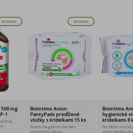
NOVINKA
NOVINKA
n 500 mg
Biointimo Anion
Biointimo An
LP-1
PantyPads predĺžené
hygienické vl
vložky s krídelkami 15 ks
krídelkami 8 
abilnej,
me
Anión (negatlvny ión) ako
Na dlhšie nočné p
prirodzený faktor ...
silnej menštruácii.