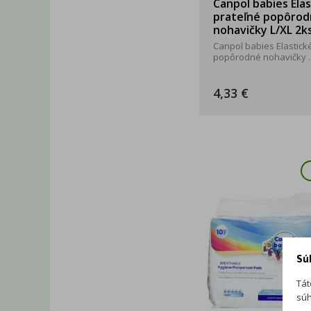
Canpol babies Elas
prateľné popôro
nohavičky L/XL 2k
Canpol babies Elastick
popôrodné nohavičky ..
4,33 €
Sú
Tát
súh