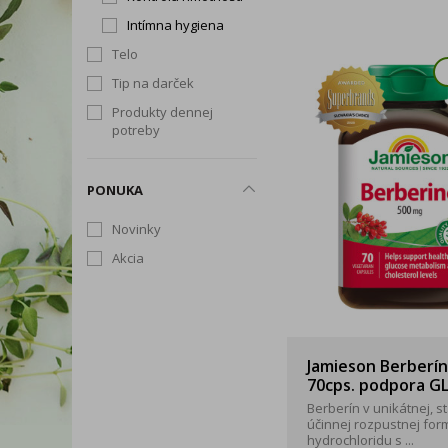
Intímna hygiena
Telo
Tip na darček
Produkty dennej
potreby
PONUKA
Novinky
Akcia
Jamieson Berberí
70cps. podpora G
Berberín v unikátnej, st
účinnej rozpustnej for
hydrochloridu s ...