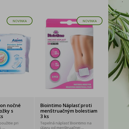
NOVINKA
NOVINKA
ion nočné
Biointimo Náplasť proti
ožky s
menštruačným bolestiam
ks
3 ks
oužitie pri
Tepelná náplasť Biointimo na
 ...
úlavu od menštruačnej ...