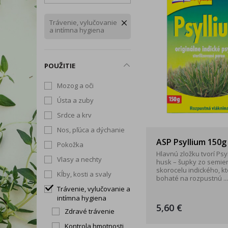
Snoreeze
TePe
Tick T
Rukavice
Zdravé chudnutie
Trávenie, vylučovanie a
Trávenie, vylučovanie
Okuliare a štíty
intímna hygiena
a intímna hygiena
Dezinfekčné prípravky
Telo
POUŽITIE
Tip na darček
Mozog a oči
Produkty dennej potreby
Ústa a zuby
Srdce a krv
Nos, pľúca a dýchanie
ASP Psyllium 150g
Pokožka
Hlavnú zložku tvorí Psy
Vlasy a nechty
husk – šupky zo semie
skorocelu indického, k
Kĺby, kosti a svaly
bohaté na rozpustnú ...
Trávenie, vylučovanie a
intímna hygiena
5,60 €
Zdravé trávenie
Kontrola hmotnosti