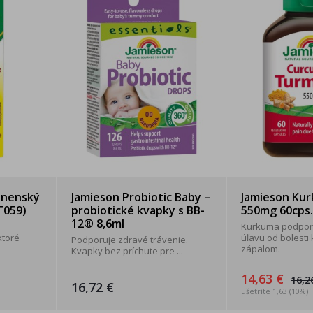
anenský
Jamieson Probiotic Baby –
Jamieson Ku
T059)
probiotické kvapky s BB-
550mg 60cps.
12® 8,6ml
Kurkuma podpor
toré
úľavu od bolesti
Podporuje zdravé trávenie.
zápalom.
Kvapky bez príchute pre ...
14,63 €
16,2
16,72 €
ušetríte 1,63 (10%)