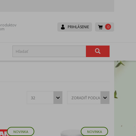
roduktov
0
PRIHLÁSENIE
dom
Boneco
Canpol babies
Dr. Brown’s
Dr.Hoj
Eurocomfort
Fair
Hexa-Hoj
Ice Power
Lavander
Lepu
Mesh
Microlife
Rival
Scala
NOVINKA
NOVINKA