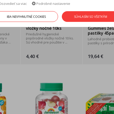
Dozvedieť sa viac
Podrobné nastavenie
IBA NEVYHNUTNÉ COOKIES
SÚHLASÍM SO VŠETKÝM
pôrodné
Canpol babies Popôrodné
Jamieson Pro
s
vložky nočné 10ks
Gummies žel
pastilky 45pa
enické
Priedušné hygienické
eny v
popôrodné vložky nočné 10 ks.
Lahodné probioti
aka ...
Sú vhodné pre použitie v ...
pastilky s prírodn
4,40 €
19,64 €