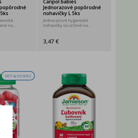
s
Canpol babies
 popôrodné
Jednorazové popôrodné
 5ks
nohavičky L 5ks
ienické
Jednorazové hygienické
né na ...
nohavičky sú určené na ...
3,47 €
DETI AJ DOSPELÍ