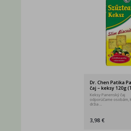
Dr. Chen Patika P
čaj – keksy 120g (
Keksy Panenský čaj
odporúčame osobám, k
držia ...
3,98 €