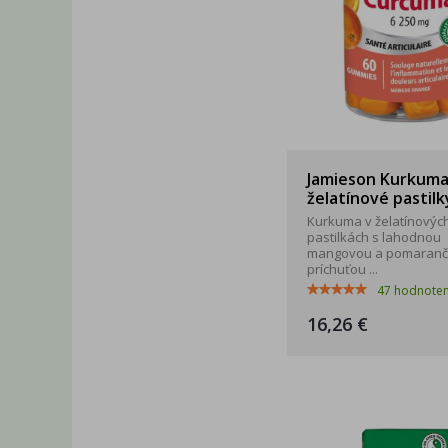
Jamieson Kurkum
želatínové pastilk
Kurkuma v želatínovýc
pastilkách s lahodnou
mangovou a pomaran
príchuťou ...
47
hodnoten
16,26 €