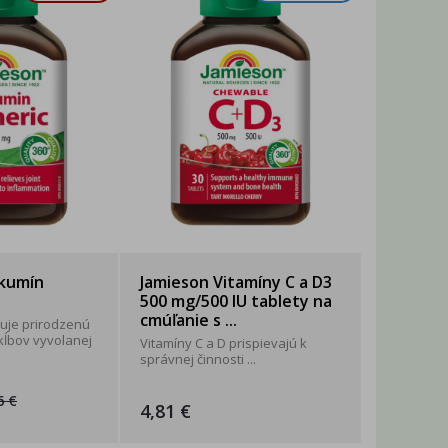
rkumín
Jamieson Vitamíny C a D3
500 mg/500 IU tablety na
cmúľanie s ...
uje prirodzenú
 kĺbov vyvolanej
Vitamíny C a D prispievajú k
správnej činnosti ...
6 €
4,81 €