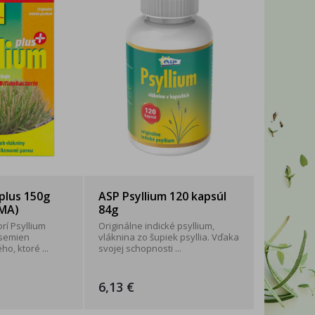
WITTYBELLE
2xK
plus 150g
ASP Psyllium 120 kapsúl
MA)
84g
rí Psyllium
Originálne indické psyllium,
 semien
vláknina zo šupiek psyllia. Vďaka
ho, ktoré ...
svojej schopnosti ...
6,13 €