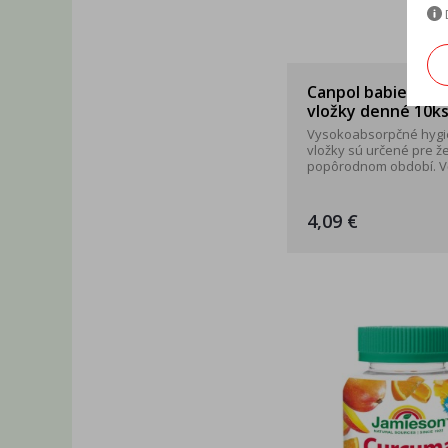
Canpol babies Po
vložky denné 10k
Vysokoabsorpčné hygi
vložky sú určené pre ž
popôrodnom období. Vď
4,09 €