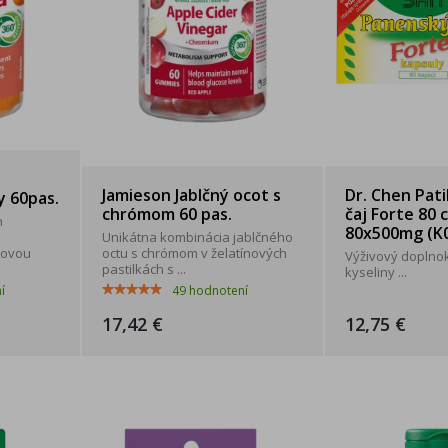
a
Jamieson Jablčný ocot s
Dr. Chen Pat
y 60pas.
chrómom 60 pas.
čaj Forte 80 c
h
80x500mg (K
Unikátna kombinácia jablčného
čovou
octu s chrómom v želatínových
Výživový doplno
pastilkách s ...
kyseliny ...
í
49
hodnotení
17,42 €
12,75 €