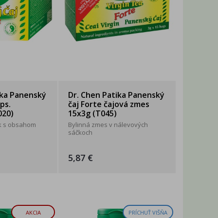
ika Panenský
Dr. Chen Patika Panenský
ps.
čaj Forte čajová zmes
020)
15x3g (T045)
k s obsahom
Bylinná zmes v nálevových
sáčkoch
5,87 €
AKCIA
PRÍCHUŤ VIŠŇA