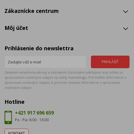
Zákaznícke centrum
Môj účet
Prihlásenie do newslettra
Zadaním emailovej adresy a odoslaním formulára udeľujete svoj súhlas so
spracovaním osobných údajov na účely marketingu. Pre bližšie informácie o
spracovaní osobných údajov si prezrite stránku Informácie o spracovaní
osobných údajov.
Hotline
+421 917 696 659
Po - Pia: 8:00 - 16:00
KONTAKT