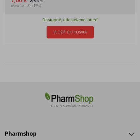
7,60 €
8,94 €
ušetríte 1,34 (15%)
Dostupné, odosielame ihneď
VLOŽIŤ DO KOŠÍKA
Pharmshop