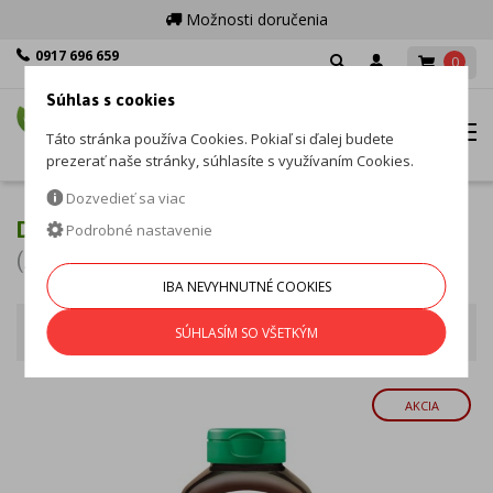
Možnosti doručenia
0917 696 659
0
Po - Pia: 8:00 - 16:00
Súhlas s cookies
MENU
Táto stránka používa Cookies. Pokiaľ si ďalej budete
prezerať naše stránky, súhlasíte s využívaním Cookies.
Dozvedieť sa viac
DRASLÍK
Podrobné nastavenie
(2 produkty)
IBA NEVYHNUTNÉ COOKIES
Minerály
Zoradiť podľa
SÚHLASÍM SO VŠETKÝM
AKCIA