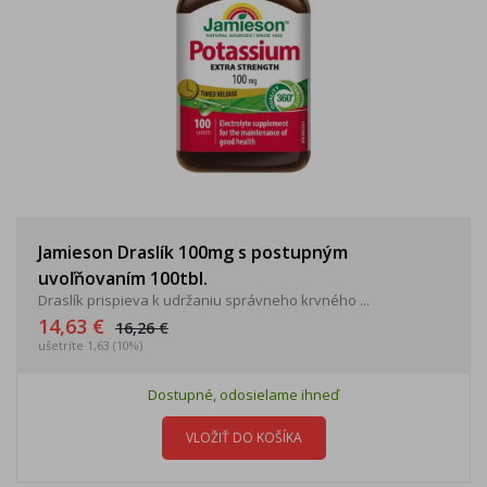
Jamieson Draslík 100mg s postupným
uvoľňovaním 100tbl.
Draslík prispieva k udržaniu správneho krvného ...
14,63 €
16,26 €
ušetríte 1,63 (10%)
Dostupné, odosielame ihneď
VLOŽIŤ DO KOŠÍKA