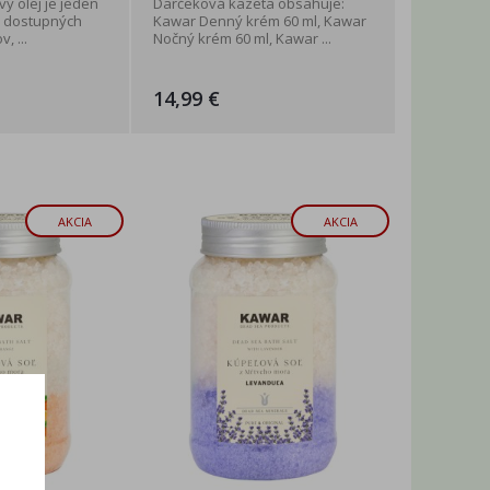
 olej je jeden
Darčeková kazeta obsahuje:
ch dostupných
Kawar Denný krém 60 ml, Kawar
, ...
Nočný krém 60 ml, Kawar ...
14,99 €
AKCIA
AKCIA