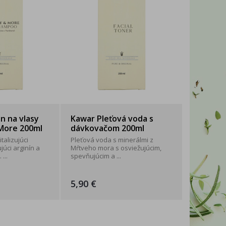
WITTYBELLE
2xK
 na vlasy
Kawar Pleťová voda s
More 200ml
dávkovačom 200ml
talizujúci
Pleťová voda s minerálmi z
júci arginín a
Mŕtveho mora s osviežujúcim,
...
spevňujúcim a ...
5,90 €