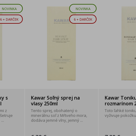
NOVINKA
NOVINKA
6 + DARČEK
6 + DARČEK
ky s
Kawar Soľný sprej na
Kawar Toniku
l
vlasy 250ml
rozmarínom 2
mi z
Tento sprej, obohatený o
Toto ľahké tonik
šetruje
minerálnu soľ z Mŕtveho mora,
vyživuje pokožku 
...
dodáva jemné vlny, jemný ...