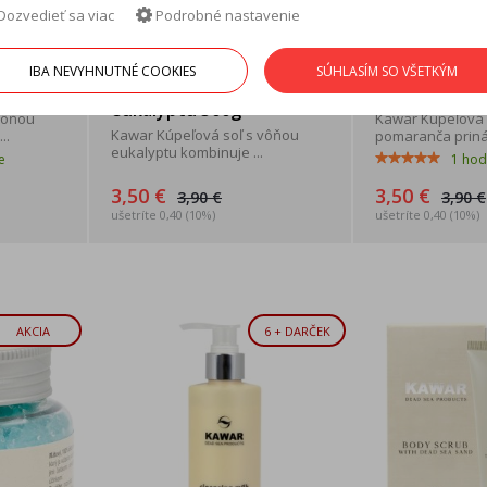
Dozvedieť sa viac
Podrobné nastavenie
ľ z
Kawar Kúpeľo
Kawar Kúpeľová soľ z
vôňou
Mŕtveho mor
IBA NEVYHNUTNÉ COOKIES
SÚHLASÍM SO VŠETKÝM
Mŕtveho mora s vôňou
pomaranča 5
eukalyptu 500g
vôňou
Kawar Kúpeľová 
Kawar Kúpeľová soľ s vôňou
..
pomaranča prináš
eukalyptu kombinuje ...
e
1
hod
3,50 €
3,50 €
3,90 €
3,90 €
ušetríte 0,40 (10%)
ušetríte 0,40 (10%)
AKCIA
6 + DARČEK