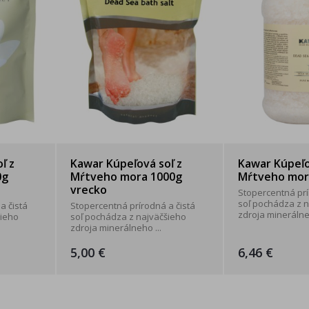
ľ z
Kawar Kúpeľová soľ z
Kawar Kúpeľo
0g
Mŕtveho mora 1000g
Mŕtveho mor
vrecko
Stopercentná prí
soľ pochádza z 
a čistá
Stopercentná prírodná a čistá
zdroja minerálneh
šieho
soľ pochádza z najväčšieho
zdroja minerálneho ...
5,00 €
6,46 €