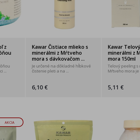
ľ z
Kawar Čistiace mlieko s
Kawar Telový
vôňou
minerálmi z Mŕtveho
minerálmi z 
mora s dávkovačom ...
mora 150ml
vôňou
Je určené na dôkladné hĺbkové
Telový peeling s
 ...
čistenie pleti a na ...
Mŕtveho mora je .
6,10 €
5,11 €
AKCIA