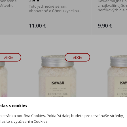
obohatené
Kawar magnéziový
 Mŕtveho
z najkvalitnejší
Toto jedinečné sérum,
horčíkových olejov
obohatené o účinnú kyselinu ...
11,00 €
9,90 €
AKCIA
AKCIA
hlas s cookies
o stránka používa Cookies. Pokiaľ si ďalej budete prezerať naše stránky,
lasíte s využívaním Cookies.