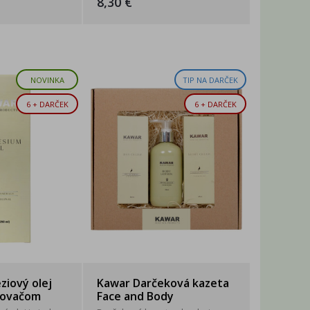
8,30 €
NOVINKA
TIP NA DARČEK
6 + DARČEK
6 + DARČEK
iový olej
Kawar Darčeková kazeta
kovačom
Face and Body