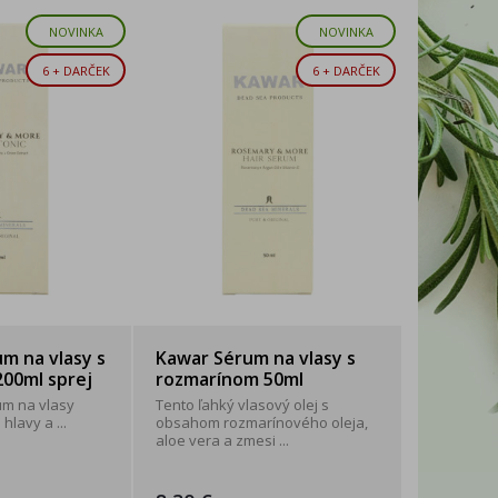
NOVINKA
NOVINKA
6 + DARČEK
6 + DARČEK
m na vlasy s
Kawar Sérum na vlasy s
00ml sprej
rozmarínom 50ml
um na vlasy
Tento ľahký vlasový olej s
hlavy a ...
obsahom rozmarínového oleja,
aloe vera a zmesi ...