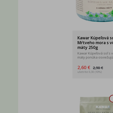
Kawar Kúpeľová so
Mŕtveho mora s 
mäty 250g
Kawar Kúpeľová soľ s 
mäty ponúka osviežujúci
2,60 €
2,90 €
ušetríte 0,30 (10%)