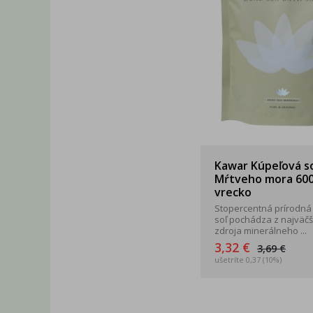
Kawar Kúpeľová so
Mŕtveho mora 60
vrecko
Stopercentná prírodná 
soľ pochádza z najväč
zdroja minerálneho ...
3,32 €
3,69 €
ušetríte 0,37 (10%)