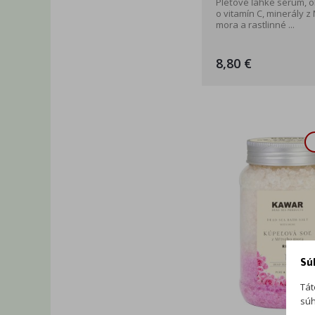
Pleťové ľahké sérum, 
o vitamín C, minerály z
mora a rastlinné ...
8,80 €
Sú
Tát
súh