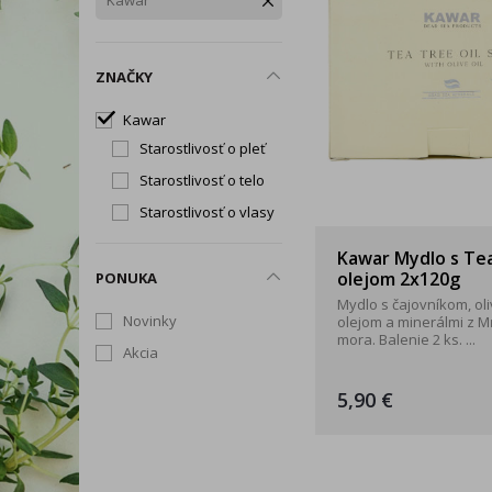
Kawar
Snoreeze
TePe
Tick T
Rukavice
Zdravé chudnutie
Trávenie, vylučovanie a
Okuliare a štíty
intímna hygiena
ZNAČKY
Dezinfekčné prípravky
Telo
Kawar
Tip na darček
Starostlivosť o pleť
Starostlivosť o telo
Produkty dennej potreby
Starostlivosť o vlasy
Kawar Mydlo s Te
olejom 2x120g
PONUKA
Mydlo s čajovníkom, ol
Novinky
olejom a minerálmi z M
mora. Balenie 2 ks. ...
Akcia
5,90 €