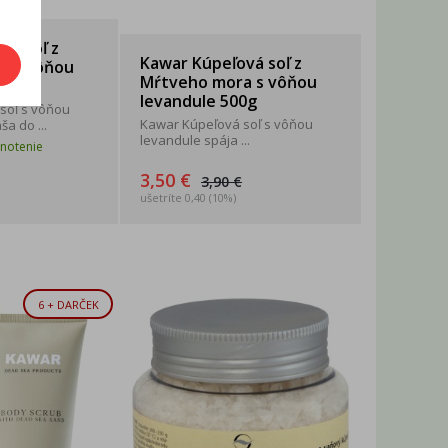
vá soľ z
Kawar Kúpeľová soľ z
a s vôňou
Mŕtveho mora s vôňou
00g
levandule 500g
soľ s vôňou
Kawar Kúpeľová soľ s vôňou
a do ...
levandule spája ...
notenie
3,50 €
3,90 €
ušetríte 0,40 (10%)
6 + DARČEK