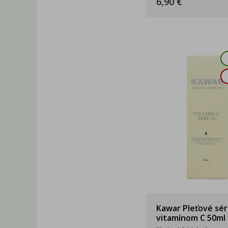
6,90 €
Kawar Pleťové sé
vitamínom C 50ml