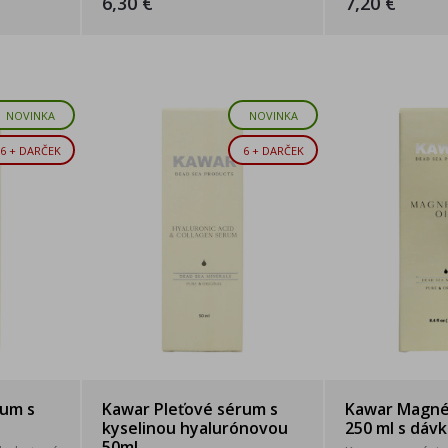
6,30 €
7,20 €
NOVINKA
NOVINKA
6 + DARČEK
6 + DARČEK
rum s
Kawar Pleťové sérum s
Kawar Magnéz
kyselinou hyalurónovou
250 ml s dáv
50ml