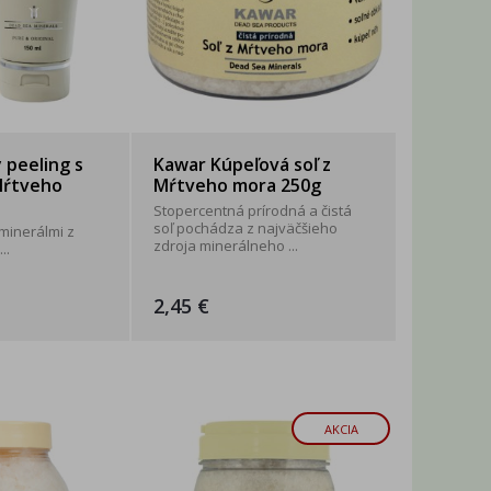
 peeling s
Kawar Kúpeľová soľ z
Mŕtveho
Mŕtveho mora 250g
Stopercentná prírodná a čistá
soľ pochádza z najväčšieho
 minerálmi z
zdroja minerálneho ...
..
2,45 €
AKCIA