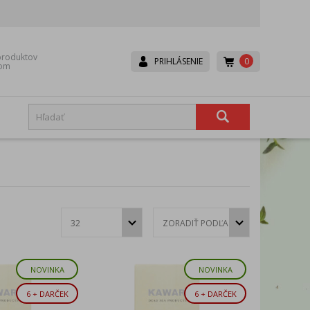
roduktov
0
PRIHLÁSENIE
dom
Boneco
Canpol babies
Dr. Brown’s
Dr.Hoj
Eurocomfort
Fair
Hexa-Hoj
Ice Power
Lavander
Lepu
NOVINKA
NOVINKA
Mesh
Microlife
Rival
Scala
6 + DARČEK
6 + DARČEK