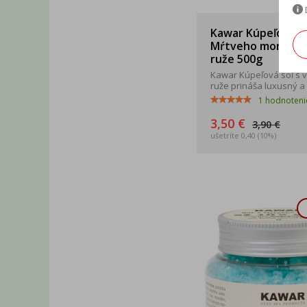
Kawar Kúpeľová so
Mŕtveho mora s 
ruže 500g
Kawar Kúpeľová soľ s 
ruže prináša luxusný a .
1
hodnoteni
3,50 €
3,90 €
ušetríte 0,40 (10%)