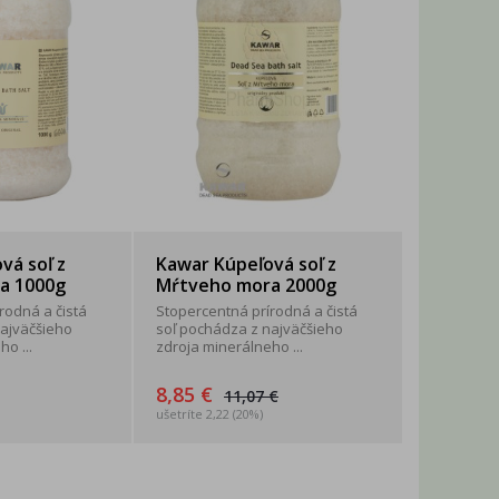
vá soľ z
Kawar Kúpeľová soľ z
a 1000g
Mŕtveho mora 2000g
rodná a čistá
Stopercentná prírodná a čistá
najväčšieho
soľ pochádza z najväčšieho
o ...
zdroja minerálneho ...
8,85 €
11,07 €
ušetríte 2,22 (20%)