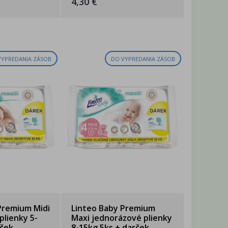
4,30 €
VYPREDANIA ZÁSOB
DO VYPREDANIA ZÁSOB
Premium Midi
Linteo Baby Premium
plienky 5-
Maxi jednorázové plienky
rček
8-15kg 5ks + darček