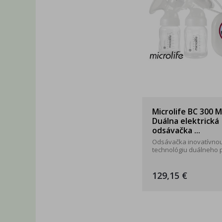
Microlife BC 300 M
Duálna elektrická
odsávačka ...
Odsávačka inovatívno
technológiu duálneho po
129,15 €