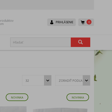
roduktov
0
PRIHLÁSENIE
dom
Boneco
Canpol babies
Dr. Brown’s
Dr.Hoj
Eurocomfort
Fair
Hexa-Hoj
Ice Power
Lavander
Lepu
NOVINKA
NOVINKA
Mesh
Microlife
Rival
Scala