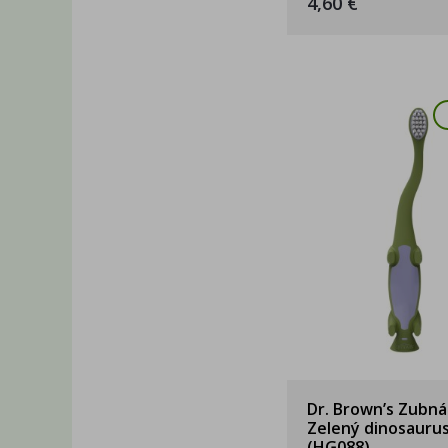
4,60 €
Dr. Brown’s Zubná
Zelený dinosauru
(HG088)