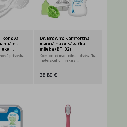
ilikónová
Dr. Brown’s Komfortná
manuálnu
manuálna odsávačka
eka ...
mlieka (BF102)
kónová prísavka
Komfortná manuálna odsávačka
materského mlieka s ...
38,80 €