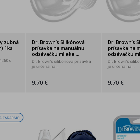
y zubná
Dr. Brown’s Silikónová
Dr. Brown’s S
r) 1ks
prísavka na manuálnu
prísavka na 
odsávačku mlieka ...
odsávačku mli
4260 s
Dr. Brown’s silikónová prísavka
Dr. Brown’s sili
je určená na ...
je určená na ...
9,70 €
9,70 €
A ZADARMO