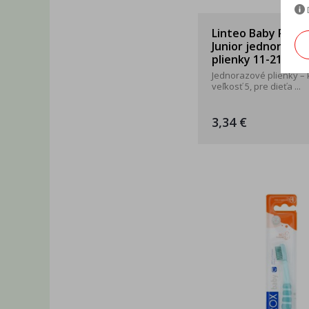
Linteo Baby Prem
Junior jednorázov
plienky 11-21kg 5ks
Jednorazové plienky – k
veľkosť 5, pre dieťa ...
3,34 €