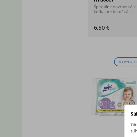
Špeciálne navrhnutá 
kefka pre batoľatá ...
6,50 €
DO VYPRED
Sú
Tát
súh