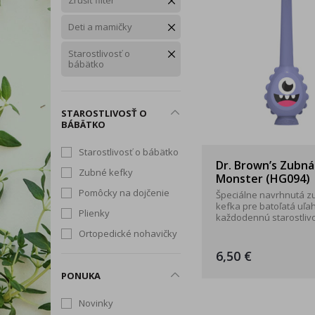
Zrušiť filter
Snoreeze
TePe
Tick T
Rukavice
Zdravé chudnutie
Trávenie, vylučovanie a
Deti a mamičky
Okuliare a štíty
intímna hygiena
Starostlivosť o
Dezinfekčné prípravky
bábätko
Telo
Tip na darček
STAROSTLIVOSŤ O
Produkty dennej potreby
BÁBÄTKO
Starostlivosť o bábätko
Dr. Brown’s Zubná
Zubné kefky
Monster (HG094)
Pomôcky na dojčenie
Špeciálne navrhnutá 
kefka pre batoľatá uľa
Plienky
každodennú starostlivos
Ortopedické nohavičky
6,50 €
PONUKA
Novinky