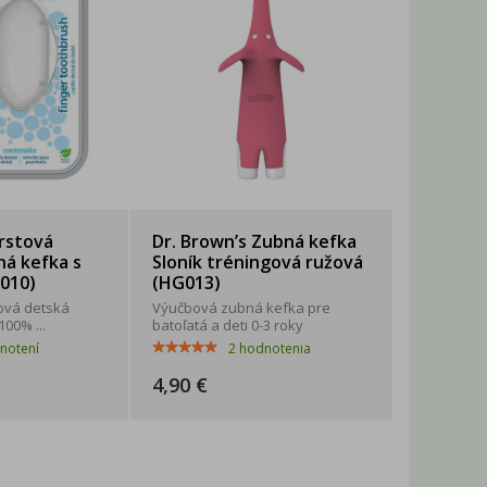
Prstová
Dr. Brown’s Zubná kefka
á kefka s
Sloník tréningová ružová
010)
(HG013)
ová detská
Výučbová zubná kefka pre
00% ...
batoľatá a deti 0-3 roky
notení
2
hodnotenia
4,90 €