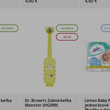
4,60 €
4,60 €
NOVINKA
NOVINKA
DO 
AKCIA
 kefka
Dr. Brown’s Zubná kefka
Linteo Baby 
s
Monster (HG099)
jednorázové 
9kg 5ks + da