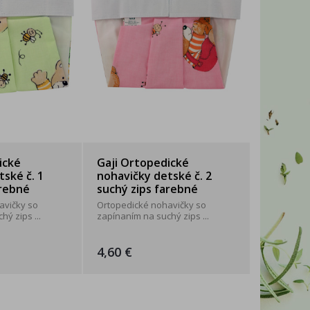
WITTYBELLE
2xK
ické
Gaji Ortopedické
ské č. 1
nohavičky detské č. 2
arebné
suchý zips farebné
avičky so
Ortopedické nohavičky so
ý zips ...
zapínaním na suchý zips ...
4,60 €