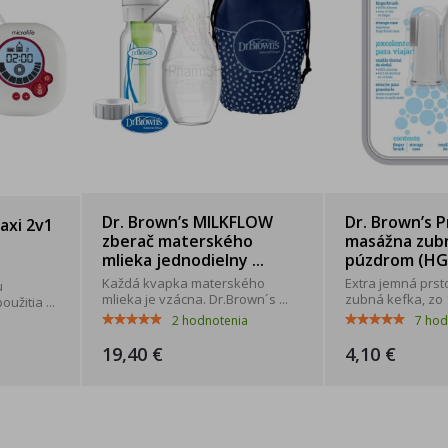
Dr. Brown’s MILKFLOW
Dr. Brown’s 
axi 2v1
zberač materského
masážna zubn
mlieka jednodielny ...
púzdrom (HG
Každá kvapka materského
Extra jemná prst
u
mlieka je vzácna. Dr.Brown´s ...
zubná kefka, zo 1
užitia ...
2
hodnotenia
7
hod
19,40 €
4,10 €