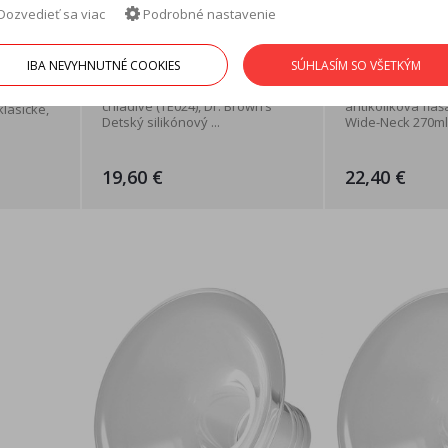
Dozvedieť sa viac
Podrobné nastavenie
ium
Dr. Brown’s sada pre
Dr. Brown’s s
é
novorodenca
dievča od 9M
IBA NEVYHNUTNÉ COOKIES
SÚHLASÍM SO VŠETKÝM
 + ...
Dr. Brown’s Hryzadlo AquaCool
Dr. Brown’s Dojč
chladivé (TE024), Dr. Brown’s
antikoliková fľa
lasické,
Detský silikónový ...
Wide-Neck 270ml 
19,60 €
22,40 €