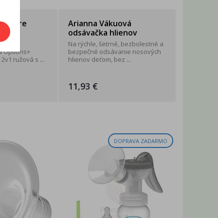
ada pre
Arianna Vákuová
odsávačka hlienov
enská
Na rýchle, šetrné, bezbolestné a
ša Options+
bezpečné odsávanie nosových
2v1 ružová s ...
hlienov deťom, bez ...
11,93 €
DOPRAVA ZADARMO