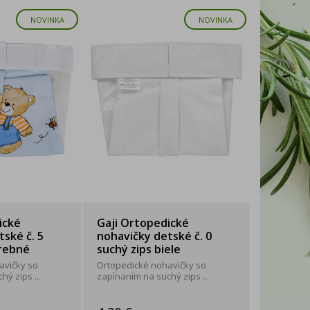
NOVINKA
NOVINKA
ické
Gaji Ortopedické
ské č. 5
nohavičky detské č. 0
arebné
suchý zips biele
avičky so
Ortopedické nohavičky so
ý zips ...
zapínaním na suchý zips ...