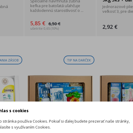
Špeciálne navrhnutá zubná
kefka pre batoľatá uľahčuje
zubná
Jednorazové plie
každodennú starostlivosť o ...
veľkosť 3, pre dieť
5,85 €
6,50 €
2,92 €
ušetríte 0,65 (10%)
ANIA ZÁSOB
TIP NA DARČEK
hlas s cookies
o stránka používa Cookies. Pokiaľ si ďalej budete prezerať naše stránky,
lasíte s využívaním Cookies.