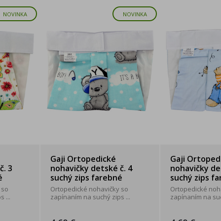
NOVINKA
NOVINKA
Gaji Ortopedické
Gaji Ortoped
č. 3
nohavičky detské č. 4
nohavičky det
é
suchý zips farebné
suchý zips f
 so
Ortopedické nohavičky so
Ortopedické noh
 ...
zapínaním na suchý zips ...
zapínaním na such