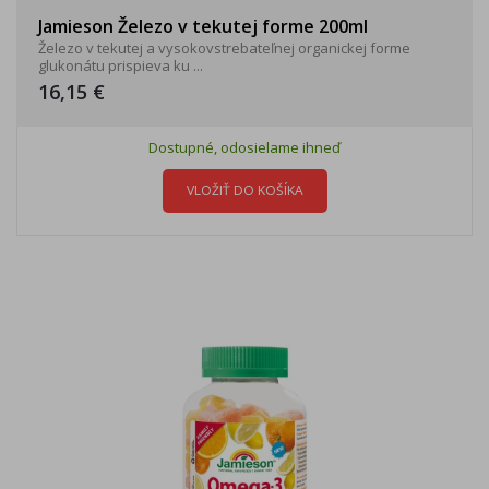
Jamieson Železo v tekutej forme 200ml
Železo v tekutej a vysokovstrebateľnej organickej forme
glukonátu prispieva ku ...
16,15 €
Dostupné, odosielame ihneď
VLOŽIŤ DO KOŠÍKA