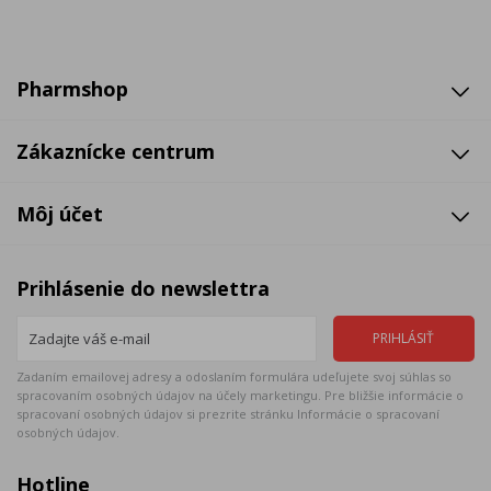
Pharmshop
Zákaznícke centrum
Môj účet
Prihlásenie do newslettra
Zadaním emailovej adresy a odoslaním formulára udeľujete svoj súhlas so
spracovaním osobných údajov na účely marketingu. Pre bližšie informácie o
spracovaní osobných údajov si prezrite stránku Informácie o spracovaní
osobných údajov.
Hotline