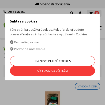
Možnosti doručenia
0917 696 659
0
Po - Pia: 8:00 - 16:00
Súhlas s cookies
MENU
Táto stránka používa Cookies. Pokiaľ si ďalej budete
prezerať naše stránky, súhlasíte s využívaním Cookies.
Dozvedieť sa viac
VITAMÍNY PRE DETI
Podrobné nastavenie
(15 produktov)
IBA NEVYHNUTNÉ COOKIES
Vitamíny pre deti
Zoradiť podľa
SÚHLASÍM SO VŠETKÝM
VÝHODNÁ CENA