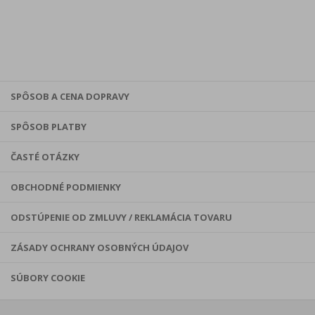
SPÔSOB A CENA DOPRAVY
SPÔSOB PLATBY
ČASTÉ OTÁZKY
OBCHODNÉ PODMIENKY
ODSTÚPENIE OD ZMLUVY / REKLAMÁCIA TOVARU
ZÁSADY OCHRANY OSOBNÝCH ÚDAJOV
SÚBORY COOKIE