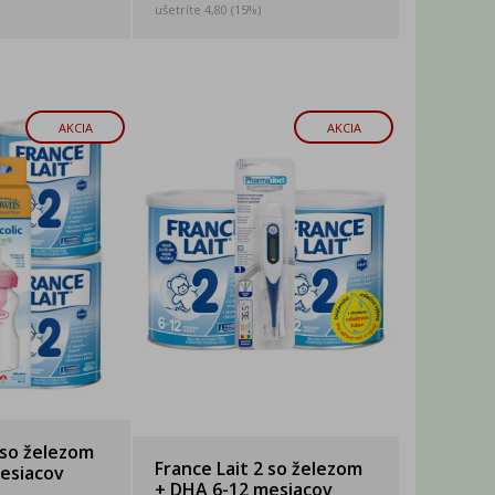
ušetríte 4,80 (15%)
AKCIA
AKCIA
 so železom
France Lait 2 so železom
esiacov
+ DHA 6-12 mesiacov
..