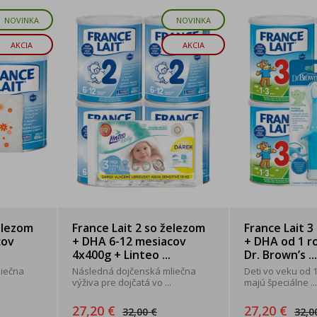
NOVINKA
NOVINKA
AKCIA
AKCIA
elezom
France Lait 2 so železom
France Lait 3
cov
+ DHA 6-12 mesiacov
+ DHA od 1 r
4x400g + Linteo ...
Dr. Brown’s ...
liečna
Následná dojčenská mliečna
Deti vo veku od 
výživa pre dojčatá vo ...
majú špeciálne ...
27,20 €
27,20 €
32,00 €
32,0