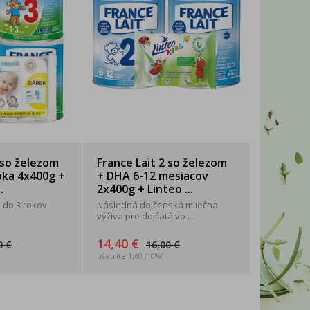
WITTYBELLE
2xK
 so železom
France Lait 2 so železom
oka 4x400g +
+ DHA 6-12 mesiacov
.
2x400g + Linteo ...
1 do 3 rokov
Následná dojčenská mliečna
výživa pre dojčatá vo ...
14,40 €
0 €
16,00 €
ušetríte 1,60 (10%)