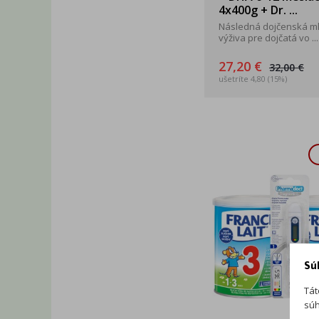
4x400g + Dr. ...
Následná dojčenská m
výživa pre dojčatá vo ...
27,20 €
32,00 €
ušetríte 4,80 (15%)
Sú
Tát
súh