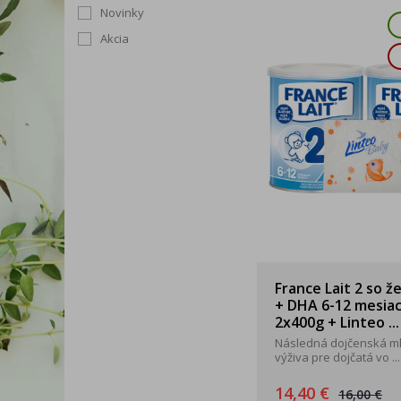
Novinky
Akcia
France Lait 2 so ž
+ DHA 6-12 mesia
2x400g + Linteo ...
Následná dojčenská m
výživa pre dojčatá vo ...
14,40 €
16,00 €