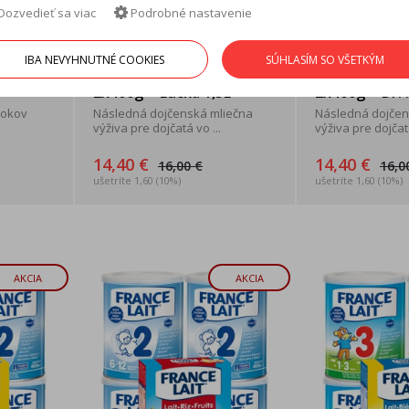
Dozvedieť sa viac
Podrobné nastavenie
elezom
France Lait 2 so železom
France Lait 2
IBA NEVYHNUTNÉ COOKIES
SÚHLASÍM SO VŠETKÝM
x400g +
+ DHA 6-12 mesiacov
+ DHA 6-12 m
2x400g + Lucka 1,5L
2x400g + Dr. .
rokov
Následná dojčenská mliečna
Následná dojčen
výživa pre dojčatá vo ...
výživa pre dojčatá
14,40 €
14,40 €
16,00 €
16,0
ušetríte 1,60 (10%)
ušetríte 1,60 (10%)
AKCIA
AKCIA