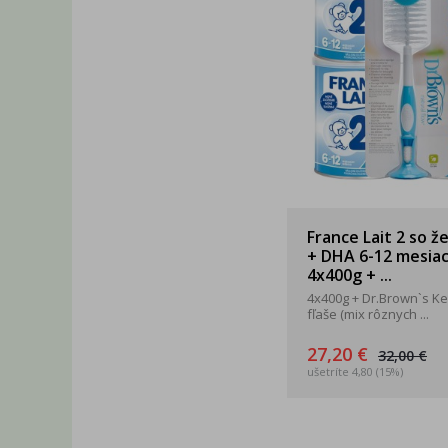
France Lait 2 so ž
+ DHA 6-12 mesia
4x400g + ...
4x400g + Dr.Brown`s Ke
fľaše (mix rôznych ...
27,20 €
32,00 €
ušetríte 4,80 (15%)