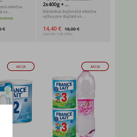
2x400g + ...
ská mliečna
Následná dojčenská mliečna
 vo ...
výživa pre dojčatá vo ...
notenie
14,40 €
0 €
16,00 €
ušetríte 1,60 (10%)
AKCIA
AKCIA