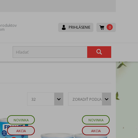
roduktov
0
PRIHLÁSENIE
dom
Boneco
Canpol babies
Dr. Brown’s
Dr.Hoj
Eurocomfort
Fair
Hexa-Hoj
Ice Power
Lavander
Lepu
NOVINKA
NOVINKA
Mesh
Microlife
Rival
Scala
AKCIA
AKCIA