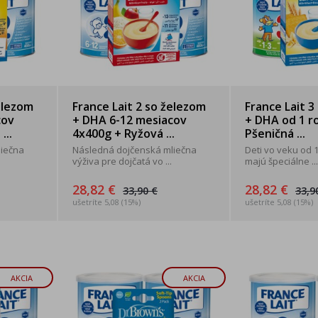
elezom
France Lait 2 so železom
France Lait 3
cov
+ DHA 6-12 mesiacov
+ DHA od 1 r
...
4x400g + Ryžová ...
Pšeničná ...
liečna
Následná dojčenská mliečna
Deti vo veku od 
výživa pre dojčatá vo ...
majú špeciálne ...
28,82 €
28,82 €
33,90 €
33,9
ušetríte 5,08 (15%)
ušetríte 5,08 (15%)
AKCIA
AKCIA