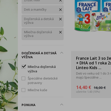
Zrušiť filter
Snoreeze
TePe
Tick T
Rukavice
Zdravé chudnutie
Trávenie, vylučovanie a
Deti a mamičky
Okuliare a štíty
intímna hygiena
Dojčenská a detská
Dezinfekčné prípravky
výživa
Telo
Mliečna dojčenská
Tip na darček
výživa
Produkty dennej potreby
DOJČENSKÁ A DETSKÁ
VÝŽIVA
France Lait 3 so ž
+ DHA od 1 roka 2
Mliečna dojčenská
Linteo Kids ...
výživa
Deti vo veku od 1 do 3 
majú špeciálne ...
Špeciálne dietetické
potraviny
14,40 €
16,00 €
Mliečne kaše
ušetríte 1,60 (10%)
PONUKA