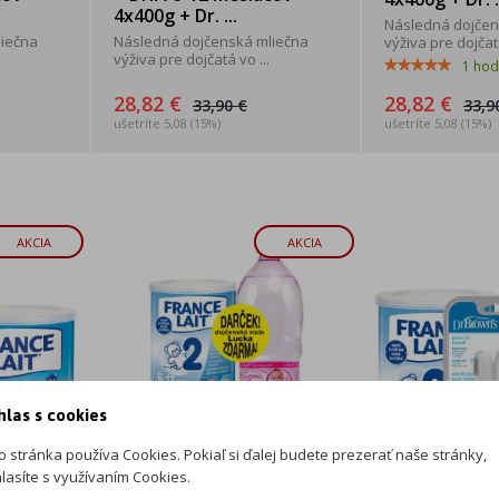
4x400g + Dr. ...
Následná dojčen
liečna
Následná dojčenská mliečna
výživa pre dojčatá
výživa pre dojčatá vo ...
1
hod
28,82 €
28,82 €
33,90 €
33,9
ušetríte 5,08 (15%)
ušetríte 5,08 (15%)
AKCIA
AKCIA
hlas s cookies
o stránka používa Cookies. Pokiaľ si ďalej budete prezerať naše stránky,
lasíte s využívaním Cookies.