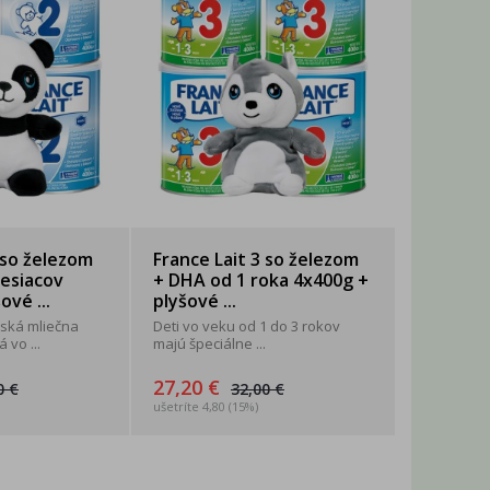
 so železom
France Lait 3 so železom
esiacov
+ DHA od 1 roka 4x400g +
ové ...
plyšové ...
ská mliečna
Deti vo veku od 1 do 3 rokov
 vo ...
majú špeciálne ...
27,20 €
0 €
32,00 €
ušetríte 4,80 (15%)