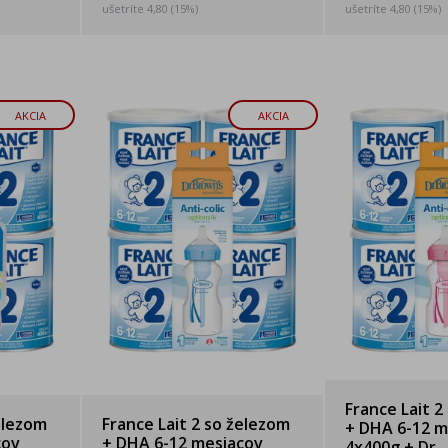
ušetríte 4,80 (15%)
ušetríte 4,80 (15%)
AKCIA
AKCIA
France Lait 2
elezom
France Lait 2 so železom
+ DHA 6-12 m
cov
+ DHA 6-12 mesiacov
4x400g + Dr. .