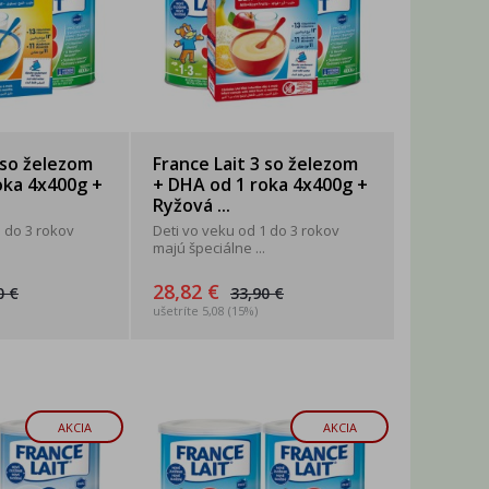
 so železom
France Lait 3 so železom
oka 4x400g +
+ DHA od 1 roka 4x400g +
Ryžová ...
1 do 3 rokov
Deti vo veku od 1 do 3 rokov
majú špeciálne ...
28,82 €
0 €
33,90 €
ušetríte 5,08 (15%)
AKCIA
AKCIA