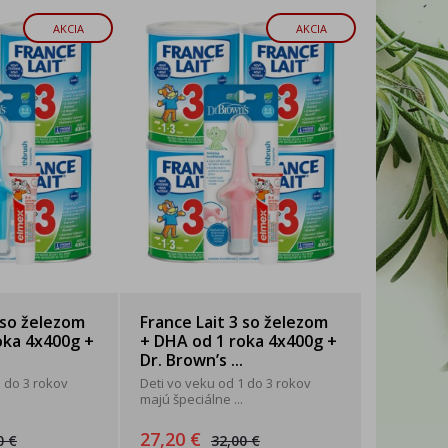
AKCIA
AKCIA
 so železom
France Lait 3 so železom
oka 4x400g +
+ DHA od 1 roka 4x400g +
Dr. Brown’s ...
1 do 3 rokov
Deti vo veku od 1 do 3 rokov
majú špeciálne ...
27,20 €
0 €
32,00 €