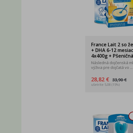
France Lait 2 so ž
+ DHA 6-12 mesia
4x400g + Pšeničná 
Následná dojčenská m
výživa pre dojčatá vo ...
28,82 €
33,90 €
ušetríte 5,08 (15%)