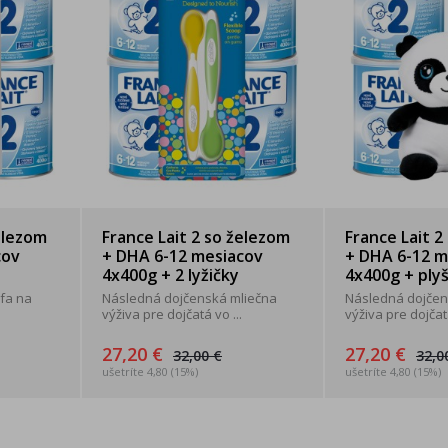
elezom
France Lait 2 so železom
France Lait 2
cov
+ DHA 6-12 mesiacov
+ DHA 6-12 m
4x400g + 2 lyžičky
4x400g + plyš
fa na
Následná dojčenská mliečna
Následná dojčen
výživa pre dojčatá vo ...
výživa pre dojčatá
27,20 €
27,20 €
32,00 €
32,0
ušetríte 4,80 (15%)
ušetríte 4,80 (15%)