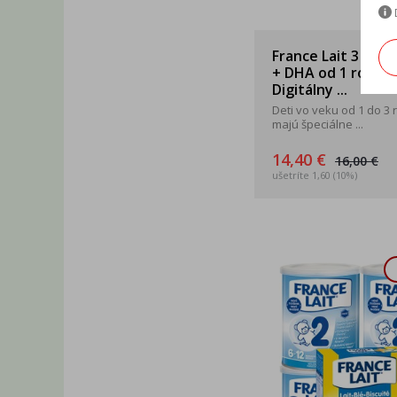
France Lait 3 so ž
+ DHA od 1 roka 2
Digitálny ...
Deti vo veku od 1 do 3 
majú špeciálne ...
14,40 €
16,00 €
ušetríte 1,60 (10%)