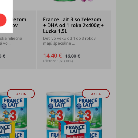
 so železom
France Lait 3 so železom
esiacov
+ DHA od 1 roka 2x400g +
..
Lucka 1,5L
ská mliečna
Deti vo veku od 1 do 3 rokov
 vo ...
majú špeciálne ...
14,40 €
0 €
16,00 €
ušetríte 1,60 (10%)
AKCIA
AKCIA