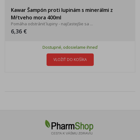
Kawar Šampón proti lupinám s minerálmi z
Mŕtveho mora 400ml
Pomáha odstrániť lupiny - najčastejšie sa ...
6,36 €
Dostupné, odosielame ihneď
VLOŽIŤ DO KOŠÍKA