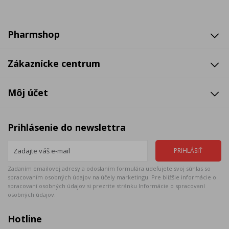
Pharmshop
Zákaznícke centrum
Môj účet
Prihlásenie do newslettra
Zadaním emailovej adresy a odoslaním formulára udeľujete svoj súhlas so
spracovaním osobných údajov na účely marketingu. Pre bližšie informácie o
spracovaní osobných údajov si prezrite stránku Informácie o spracovaní
osobných údajov.
Hotline