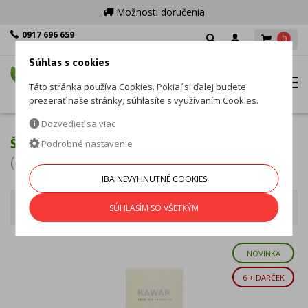
Možnosti doručenia
0917 696 659
0
Po - Pia: 8:00 - 16:00
Súhlas s cookies
MENU
Táto stránka používa Cookies. Pokiaľ si ďalej budete
prezerať naše stránky, súhlasíte s využívaním Cookies.
Dozvedieť sa viac
ŠAMPÓNY
Podrobné nastavenie
(6 produktov)
IBA NEVYHNUTNÉ COOKIES
Osobná hygiena
Zoradiť podľa
SÚHLASÍM SO VŠETKÝM
NOVINKA
6 + DARČEK