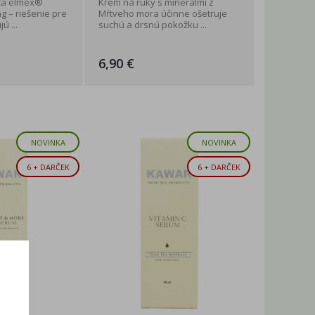
ta elmex®
Krém na ruky s minerálmi z
g – riešenie pre
Mŕtveho mora účinne ošetruje
ú ...
suchú a drsnú pokožku ...
6,90 €
NOVINKA
NOVINKA
6 + DARČEK
6 + DARČEK