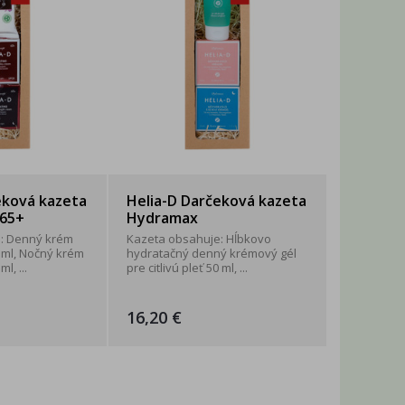
eková kazeta
Helia-D Darčeková kazeta
 65+
Hydramax
: Denný krém
Kazeta obsahuje: Hĺbkovo
 ml, Nočný krém
hydratačný denný krémový gél
l, ...
pre citlivú pleť 50 ml, ...
16,20 €