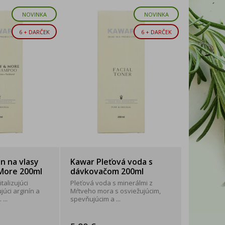
NOVINKA
NOVINKA
6 + DARČEK
6 + DARČEK
 na vlasy
Kawar Pleťová voda s
More 200ml
dávkovačom 200ml
talizujúci
Pleťová voda s minerálmi z
júci arginín a
Mŕtveho mora s osviežujúcim,
...
spevňujúcim a ...