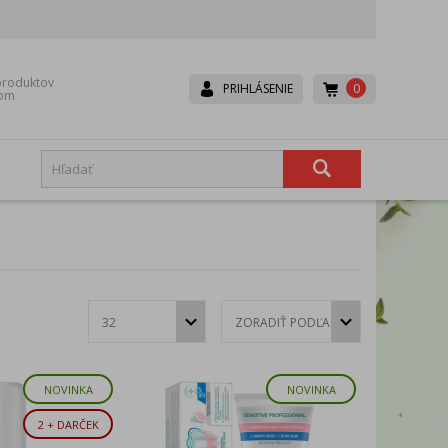
roduktov
0
PRIHLÁSENIE
dom
Boneco
Canpol babies
Dr. Brown’s
Dr.Hoj
Eurocomfort
Fair
Hexa-Hoj
Ice Power
Lavander
Lepu
NOVINKA
NOVINKA
Mesh
Microlife
Rival
Scala
2 + DARČEK