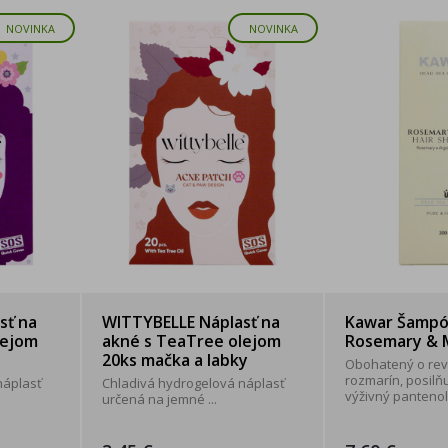
NOVINKA
NOVINKA
sť na
WITTYBELLE Náplasť na
Kawar Šampón
lejom
akné s TeaTree olejom
Rosemary & 
20ks mačka a labky
Obohatený o revi
rozmarín, posilňu
náplasť
Chladivá hydrogelová náplasť
výživný pantenol. 
určená na jemné ...