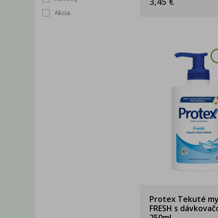
3,45 €
Akcia
Protex Tekuté my
FRESH s dávkova
250ml