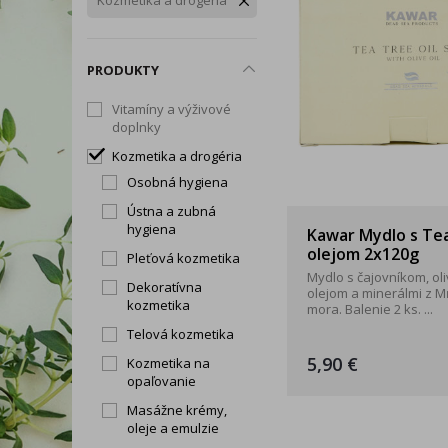
Kozmetika a drogéria
Snoreeze
TePe
Tick T
Rukavice
Zdravé chudnutie
Trávenie, vylučovanie a
Okuliare a štíty
intímna hygiena
PRODUKTY
Dezinfekčné prípravky
Telo
Vitamíny a výživové
doplnky
Tip na darček
Kozmetika a drogéria
Produkty dennej potreby
Osobná hygiena
Ústna a zubná
hygiena
Kawar Mydlo s Te
olejom 2x120g
Pleťová kozmetika
Mydlo s čajovníkom, ol
Dekoratívna
olejom a minerálmi z M
kozmetika
mora. Balenie 2 ks. ...
Telová kozmetika
5,90 €
Kozmetika na
opaľovanie
Masážne krémy,
oleje a emulzie