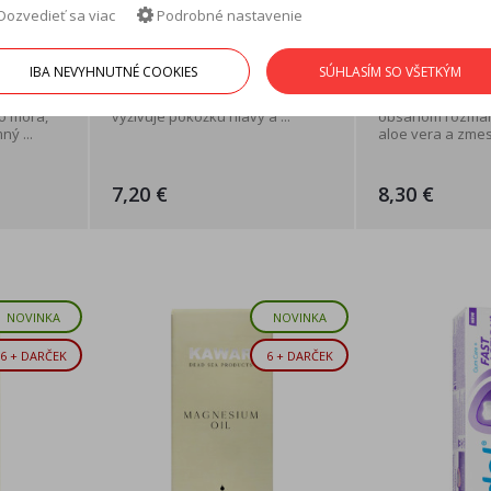
Dozvedieť sa viac
Podrobné nastavenie
 na
Kawar Tonikum na vlasy s
Kawar Sérum 
rozmarínom 200ml sprej
rozmarínom 
IBA NEVYHNUTNÉ COOKIES
SÚHLASÍM SO VŠETKÝM
 o
Toto ľahké tonikum na vlasy
Tento ľahký vlaso
o mora,
vyživuje pokožku hlavy a ...
obsahom rozmarí
ý ...
aloe vera a zmesi 
7,20 €
8,30 €
NOVINKA
NOVINKA
6 + DARČEK
6 + DARČEK