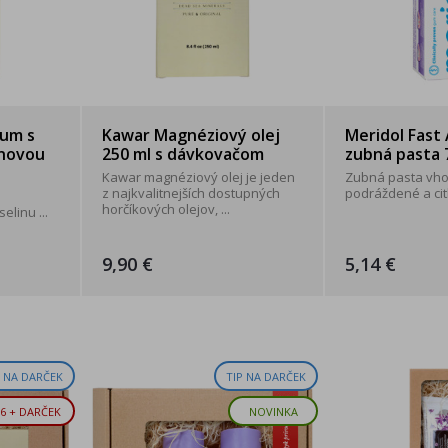
rum s
Kawar Magnéziový olej
Meridol Fast
ónovou
250 ml s dávkovačom
zubná pasta 
Kawar magnéziový olej je jeden
Zubná pasta vh
z najkvalitnejších dostupných
podráždené a cit
horčíkových olejov, ...
linu ...
9,90 €
5,14 €
P NA DARČEK
TIP NA DARČEK
6 + DARČEK
NOVINKA