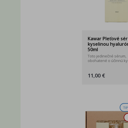
Kawar Pleťové sé
kyselinou hyalur
50ml
Toto jedinečné sérum,
obohatené o účinnú kyse
11,00 €
TI