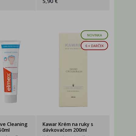
5,90 €
NOVINKA
6 + DARČEK
ive Cleaning
Kawar Krém na ruky s
50ml
dávkovačom 200ml