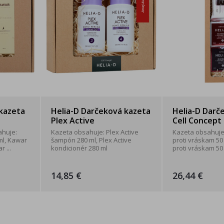
kazeta
Helia-D Darčeková kazeta
Helia-D Darč
Plex Active
Cell Concept
ahuje:
Kazeta obsahuje: Plex Active
Kazeta obsahuje
ml, Kawar
šampón 280 ml, Plex Active
proti vráskam 50
 ...
kondicionér 280 ml
proti vráskam 50 m
14,85 €
26,44 €