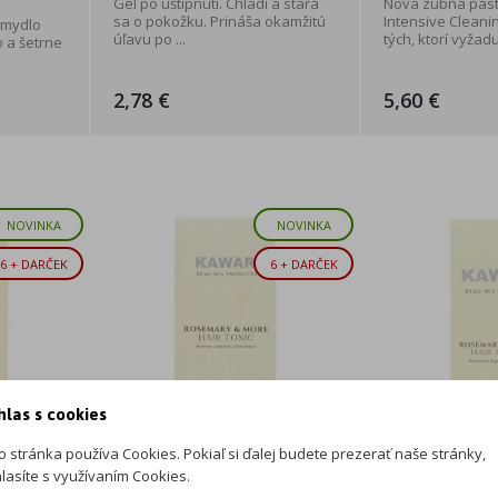
Gél po uštipnutí. Chladí a stará
Nová zubná pas
sa o pokožku. Prináša okamžitú
Intensive Cleanin
 mydlo
úľavu po ...
tých, ktorí vyžaduj
o a šetrne
2,78 €
5,60 €
NOVINKA
NOVINKA
6 + DARČEK
6 + DARČEK
hlas s cookies
o stránka používa Cookies. Pokiaľ si ďalej budete prezerať naše stránky,
lasíte s využívaním Cookies.