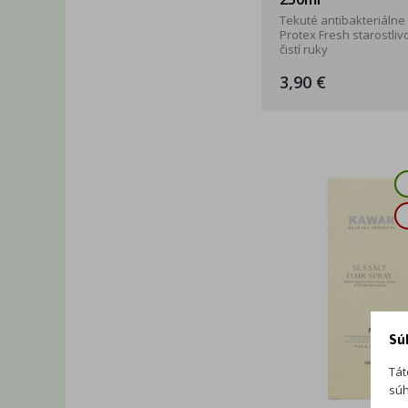
Tekuté antibakteriálne
Protex Fresh starostliv
čistí ruky
3,90 €
Sú
Tát
súh