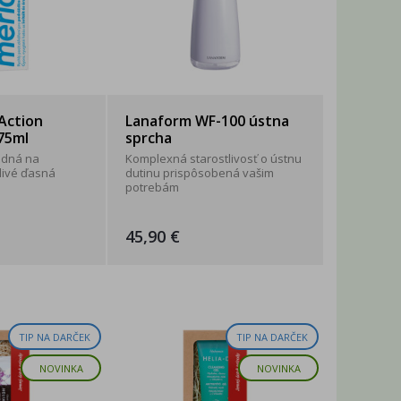
 Action
Lanaform WF-100 ústna
75ml
sprcha
odná na
Komplexná starostlivosť o ústnu
livé ďasná
dutinu prispôsobená vašim
potrebám
45,90 €
TIP NA DARČEK
TIP NA DARČEK
NOVINKA
NOVINKA