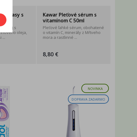
na vlasy s
Kawar Pleťové sérum s
50ml
vitamínom C 50ml
vý olej s
Pleťové ľahké sérum, obohatené
nového oleja,
o vitamín C, minerály z Mŕtveho
...
mora a rastlinné ...
8,80 €
NOVINKA
DOPRAVA ZADARMO