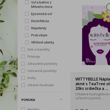
Soľ a bahno z
Mŕtveho mora
Epsomská soľ
Dezinfekcia
Repelenty
Proti všiam
Vlhčené utierky
Deti a mamičky
Prístroje
Zdravotné pomôcky
Ochranné pomôcky
Knihy
WITTYBELLE Nápla
akné s TeaTree o
Zdravé chudnutie
20ks srdiečka a ...
Chladivá hydrogelová 
určená na jemné ...
PONUKA
Novinky