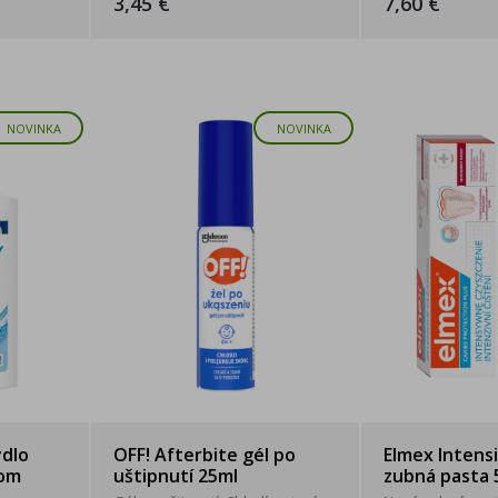
3,45 €
7,60 €
NOVINKA
NOVINKA
dlo
OFF! Afterbite gél po
Elmex Intens
čom
uštipnutí 25ml
zubná pasta 