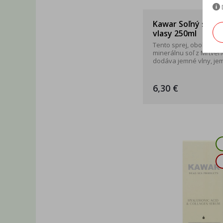
Kawar Soľný sprej
vlasy 250ml
Tento sprej, obohatený
minerálnu soľ z Mŕtveh
dodáva jemné vlny, jemn
6,30 €