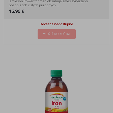
Jamieson Power for men obsahuje zmes synergicky
pôsobiacich čistých prírodných ...
16,96 €
Dočasne nedostupné
VLOŽIŤ DO KOŠÍKA