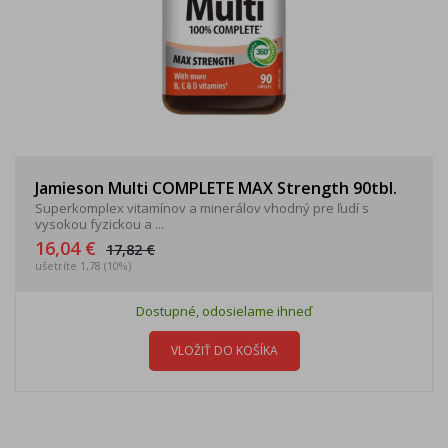
Jamieson Multi COMPLETE MAX Strength 90tbl.
Superkomplex vitamínov a minerálov vhodný pre ľudí s
vysokou fyzickou a ...
16,04 €
17,82 €
ušetríte 1,78 (10%)
Dostupné, odosielame ihneď
VLOŽIŤ DO KOŠÍKA