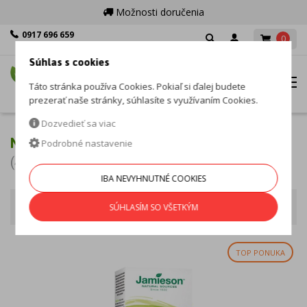
Možnosti doručenia
0917 696 659
0
Po - Pia: 8:00 - 16:00
Súhlas s cookies
MENU
Táto stránka používa Cookies. Pokiaľ si ďalej budete
prezerať naše stránky, súhlasíte s využívaním Cookies.
Dozvedieť sa viac
NÁLADA A ENERGIA
Podrobné nastavenie
(43 produktov)
IBA NEVYHNUTNÉ COOKIES
Nálada a energia
Zoradiť podľa
SÚHLASÍM SO VŠETKÝM
TOP PONUKA