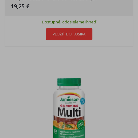
19,25 €
Dostupné, odosielame ihneď
VLOŽIŤ DO KOŠÍKA