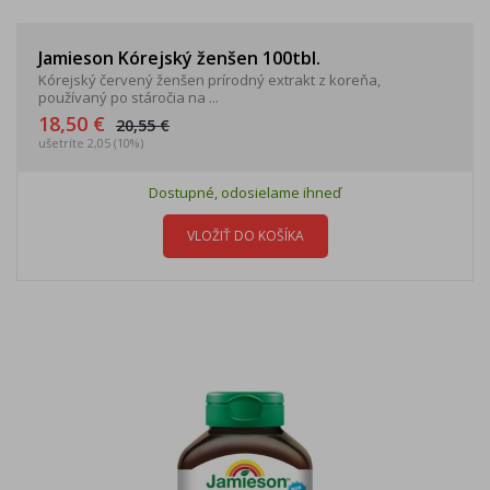
Jamieson Kórejský ženšen 100tbl.
Kórejský červený ženšen prírodný extrakt z koreňa,
používaný po stáročia na ...
18,50 €
20,55 €
ušetríte 2,05 (10%)
Dostupné, odosielame ihneď
VLOŽIŤ DO KOŠÍKA