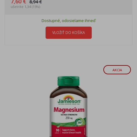
7,60 €
8,94 €
ušetríte 1,34 (15%)
Dostupné, odosielame ihneď
VLOŽIŤ DO KOŠÍKA
AKCIA