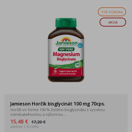
TOP PONUKA
AKCIA
Jamieson Horčík bisglycinát 100 mg 70cps.
Horčík vo forme 100 % čistého bisglycinátu s vysokou
vstrebateľnosťou a výbornou ...
15,48 €
17,20 €
ušetríte 1,72 (10%)