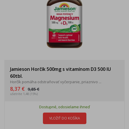
Jamieson Horčík 500mg s vitamínom D3 500 IU
60tbl.
Horčík pomáha odstraňovať vyčerpanie, priaznivo ...
8,37 €
9,85 €
ušetríte 1,48 (15%)
Dostupné, odosielame ihneď
VLOŽIŤ DO KOŠÍKA