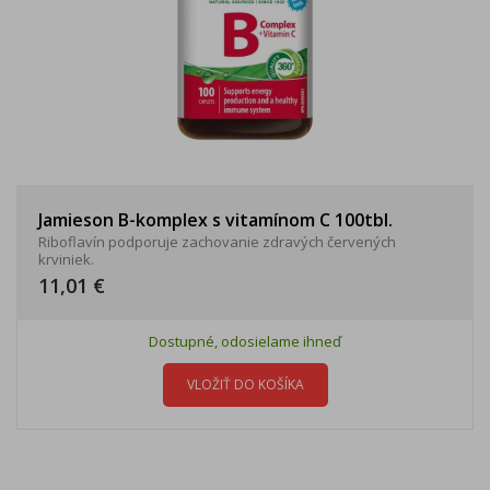
Jamieson B-komplex s vitamínom C 100tbl.
Riboflavín podporuje zachovanie zdravých červených
krviniek.
11,01 €
Dostupné, odosielame ihneď
VLOŽIŤ DO KOŠÍKA