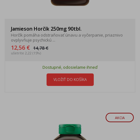
Jamieson Horčík 250mg 90tbl.
Horčík pomáha odstraňovať únavu a vyčerpanie, priaznivo
ovplyvňuje psychickú ...
12,56 €
14,78 €
ušetríte 2,22 (15%)
Dostupné, odosielame ihneď
VLOŽIŤ DO KOŠÍKA
AKCIA