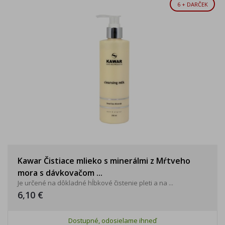
6 + DARČEK
Kawar Čistiace mlieko s minerálmi z Mŕtveho
mora s dávkovačom ...
Je určené na dôkladné hĺbkové čistenie pleti a na ...
6,10 €
Dostupné, odosielame ihneď