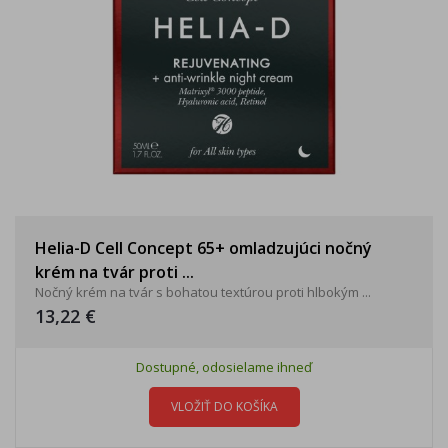
Helia-D Cell Concept 65+ omladzujúci nočný
krém na tvár proti ...
Nočný krém na tvár s bohatou textúrou proti hlbokým ...
13,22 €
Dostupné, odosielame ihneď
VLOŽIŤ DO KOŠÍKA