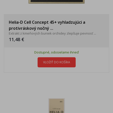
Helia-D Cell Concept 45+ vyhladzujúci a
protivráskový nočný ...
Extrakt z kmeňových buniek orchidey zlepšuje pevnosť ...
11,48 €
Dostupné, odosielame ihneď
VLOŽIŤ DO KOŠÍKA