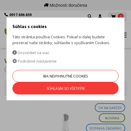
Možnosti doručenia
0917 696 659
0
Po - Pia: 8:00 - 16:00
Súhlas s cookies
MENU
Táto stránka používa Cookies. Pokiaľ si ďalej budete
prezerať naše stránky, súhlasíte s využívaním Cookies.
Dozvedieť sa viac
VRÁSKY A NAPNUTIE PLETI
Podrobné nastavenie
(39 produktov)
IBA NEVYHNUTNÉ COOKIES
Vrásky a napnutie pleti
Zoradiť podľa
SÚHLASÍM SO VŠETKÝM
TIP NA DARČEK
NOVINKA
DOPRAVA ZADARMO