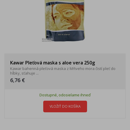
Kawar Pleťová maska s aloe vera 250g
Kawar bahenná pleťová maska z Mŕtveho mora čistí pleť do
hĺbky, sťahuje ...
6,76 €
Dostupné, odosielame ihneď
VLOŽIŤ DO KOŠÍKA