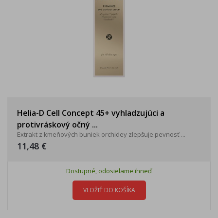
Helia-D Cell Concept 45+ vyhladzujúci a
protivráskový očný ...
Extrakt z kmeňových buniek orchidey zlepšuje pevnosť ...
11,48 €
Dostupné, odosielame ihneď
VLOŽIŤ DO KOŠÍKA