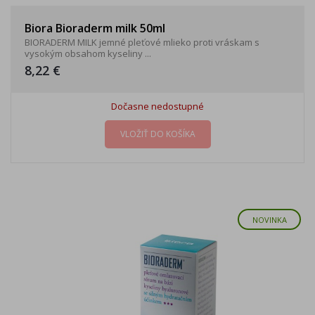
Biora Bioraderm milk 50ml
BIORADERM MILK jemné pleťové mlieko proti vráskam s
vysokým obsahom kyseliny ...
8,22 €
Dočasne nedostupné
VLOŽIŤ DO KOŠÍKA
NOVINKA