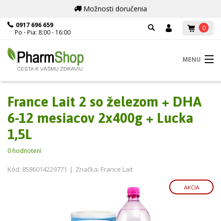
Možnosti doručenia
0917 696 659
0
Po - Pia: 8:00 - 16:00
Súhlas s cookies
MENU
Táto stránka používa Cookies. Pokiaľ si ďalej budete
prezerať naše stránky, súhlasíte s využívaním Cookies.
Dozvedieť sa viac
France Lait 2 so železom + DHA
Podrobné nastavenie
6-12 mesiacov 2x400g + Lucka
IBA NEVYHNUTNÉ COOKIES
1,5L
SÚHLASÍM SO VŠETKÝM
0
hodnotení
Kód: 8586014229771
|
Značka: France Lait
AKCIA