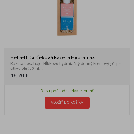
Helia-D Darčeková kazeta Hydramax
Kazeta obsahuje: Hĺbkovo hydratačný denný krémový gél pre
citlivú pleť 50 ml, ...
16,20 €
Dostupné, odosielame ihneď
VLOŽIŤ DO KOŠÍKA