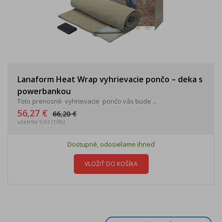
Lanaform Heat Wrap vyhrievacie pončo – deka s
powerbankou
Toto prenosné vyhrievacie pončo vás bude ...
56,27 €
66,20 €
ušetríte 9,93 (15%)
Dostupné, odosielame ihneď
VLOŽIŤ DO KOŠÍKA