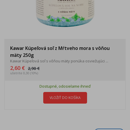
Kawar Kúpeľová soľ z Mŕtveho mora s vôňou
mäty 250g
Kawar Kúpeľová soľ s vôňou mäty ponúka osviežujúci ...
2,60 €
2,90 €
ušetríte 0,30 (10%)
Dostupné, odosielame ihneď
VLOŽIŤ DO KOŠÍKA