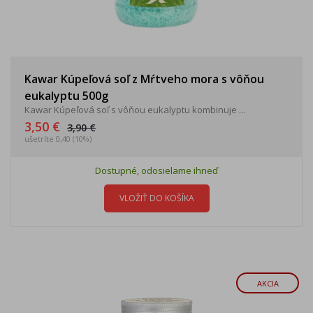
Kawar Kúpeľová soľ z Mŕtveho mora s vôňou
eukalyptu 500g
Kawar Kúpeľová soľ s vôňou eukalyptu kombinuje ...
3,50 €
3,90 €
ušetríte 0,40 (10%)
Dostupné, odosielame ihneď
VLOŽIŤ DO KOŠÍKA
AKCIA