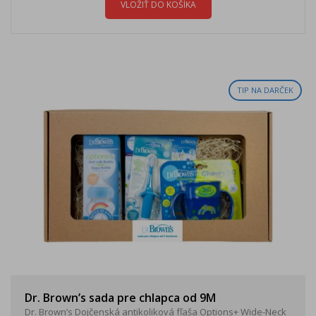
VLOŽIŤ DO KOŠÍKA
TIP NA DARČEK
Dr. Brown’s sada pre chlapca od 9M
Dr. Brown’s Dojčenská antikoliková fľaša Options+ Wide-Neck