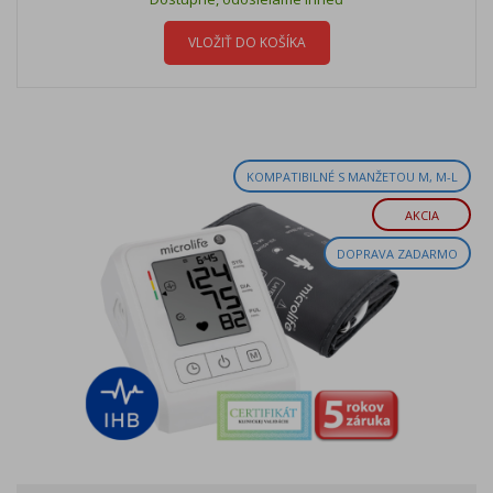
VLOŽIŤ DO KOŠÍKA
KOMPATIBILNÉ S MANŽETOU M, M-L
AKCIA
DOPRAVA ZADARMO