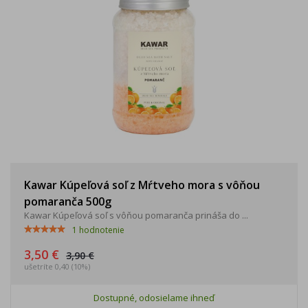
Kawar Kúpeľová soľ z Mŕtveho mora s vôňou
pomaranča 500g
Kawar Kúpeľová soľ s vôňou pomaranča prináša do ...
1
hodnotenie
3,50 €
3,90 €
ušetríte 0,40 (10%)
Dostupné, odosielame ihneď