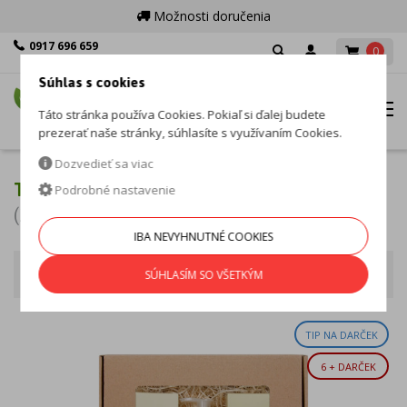
Možnosti doručenia
0917 696 659
0
Po - Pia: 8:00 - 16:00
Súhlas s cookies
MENU
Táto stránka používa Cookies. Pokiaľ si ďalej budete
prezerať naše stránky, súhlasíte s využívaním Cookies.
Dozvedieť sa viac
TIP NA DARČEK
Podrobné nastavenie
(26 produktov)
IBA NEVYHNUTNÉ COOKIES
Tip na darček
Zoradiť podľa
SÚHLASÍM SO VŠETKÝM
TIP NA DARČEK
6 + DARČEK