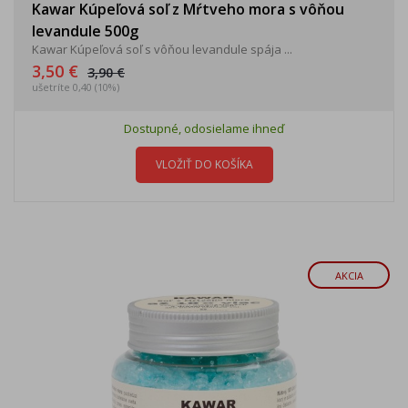
Kawar Kúpeľová soľ z Mŕtveho mora s vôňou
levandule 500g
Kawar Kúpeľová soľ s vôňou levandule spája ...
3,50 €
3,90 €
ušetríte 0,40 (10%)
Dostupné, odosielame ihneď
VLOŽIŤ DO KOŠÍKA
AKCIA