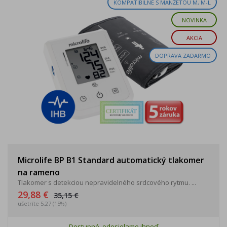
KOMPATIBILNÉ S MANŽETOU M, M-L
NOVINKA
AKCIA
DOPRAVA ZADARMO
Microlife BP B1 Standard automatický tlakomer
na rameno
Tlakomer s detekciou nepravidelného srdcového rytmu. ...
29,88 €
35,15 €
ušetríte 5,27 (15%)
Dostupné, odosielame ihneď