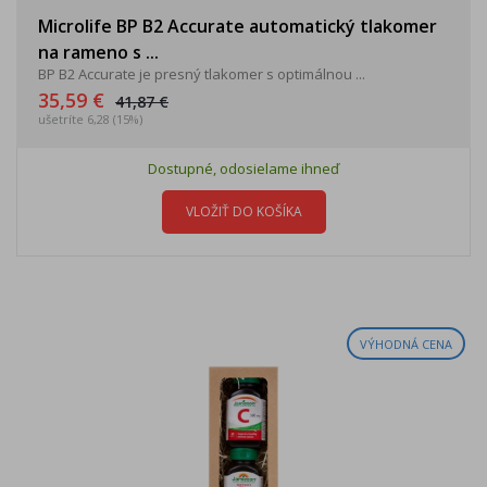
Microlife BP B2 Accurate automatický tlakomer
na rameno s ...
BP B2 Accurate je presný tlakomer s optimálnou ...
35,59 €
41,87 €
ušetríte 6,28 (15%)
Dostupné, odosielame ihneď
VLOŽIŤ DO KOŠÍKA
VÝHODNÁ CENA